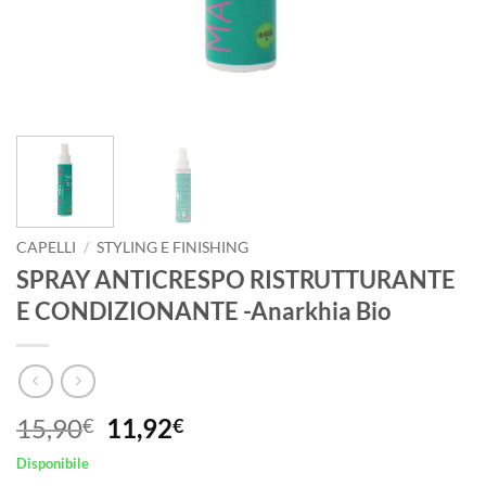
CAPELLI
/
STYLING E FINISHING
SPRAY ANTICRESPO RISTRUTTURANTE
E CONDIZIONANTE -Anarkhia Bio
Il
Il
15,90
11,92
€
€
prezzo
prezzo
Disponibile
originale
attuale