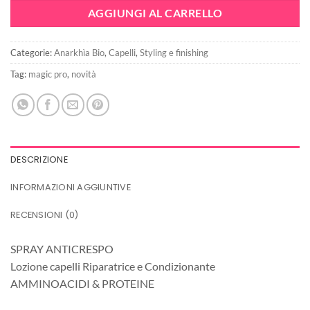
era:
è:
AGGIUNGI AL CARRELLO
15,90€.
11,92€.
Categorie:
Anarkhìa Bio
,
Capelli
,
Styling e finishing
Tag:
magic pro
,
novità
DESCRIZIONE
INFORMAZIONI AGGIUNTIVE
RECENSIONI (0)
SPRAY ANTICRESPO
Lozione capelli Riparatrice e Condizionante
AMMINOACIDI & PROTEINE