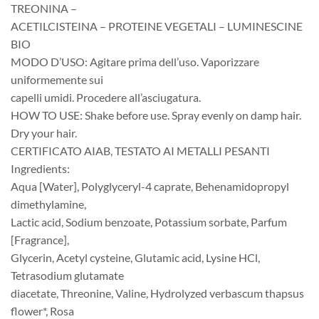
TREONINA –
ACETILCISTEINA – PROTEINE VEGETALI – LUMINESCINE
BIO
MODO D’USO: Agitare prima dell’uso. Vaporizzare
uniformemente sui
capelli umidi. Procedere all’asciugatura.
HOW TO USE: Shake before use. Spray evenly on damp hair.
Dry your hair.
CERTIFICATO AIAB, TESTATO AI METALLI PESANTI
Ingredients:
Aqua [Water], Polyglyceryl-4 caprate, Behenamidopropyl
dimethylamine,
Lactic acid, Sodium benzoate, Potassium sorbate, Parfum
[Fragrance],
Glycerin, Acetyl cysteine, Glutamic acid, Lysine HCl,
Tetrasodium glutamate
diacetate, Threonine, Valine, Hydrolyzed verbascum thapsus
flower*, Rosa