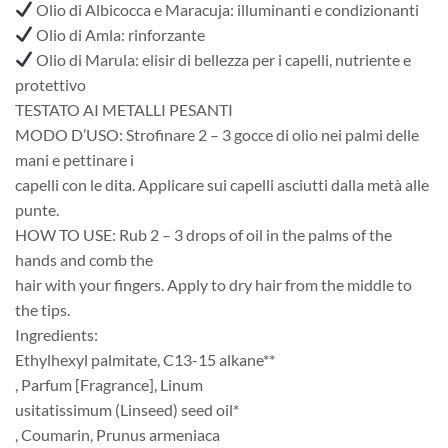
Olio di Albicocca e Maracuja: illuminanti e condizionanti
Olio di Amla: rinforzante
Olio di Marula: elisir di bellezza per i capelli, nutriente e
protettivo
TESTATO AI METALLI PESANTI
MODO D’USO: Strofinare 2 – 3 gocce di olio nei palmi delle
mani e pettinare i
capelli con le dita. Applicare sui capelli asciutti dalla metà alle
punte.
HOW TO USE: Rub 2 – 3 drops of oil in the palms of the
hands and comb the
hair with your fingers. Apply to dry hair from the middle to
the tips.
Ingredients:
Ethylhexyl palmitate, C13-15 alkane**
, Parfum [Fragrance], Linum
usitatissimum (Linseed) seed oil*
, Coumarin, Prunus armeniaca