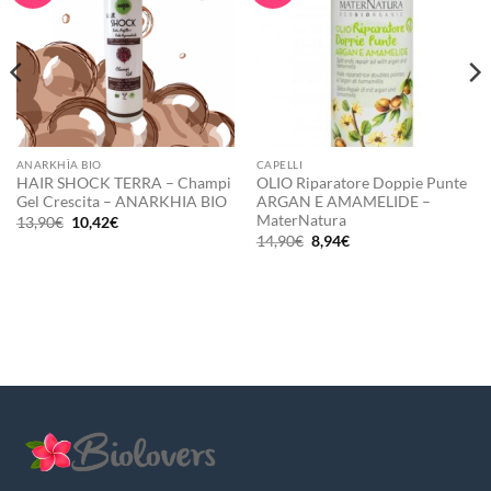
ANARKHÌA BIO
CAPELLI
HAIR SHOCK TERRA – Champi
OLIO Riparatore Doppie Punte
Gel Crescita – ANARKHIA BIO
ARGAN E AMAMELIDE –
MaterNatura
Il
Il
13,90
€
10,42
€
prezzo
prezzo
Il
Il
14,90
€
8,94
€
originale
attuale
prezzo
prezzo
era:
è:
originale
attuale
13,90€.
10,42€.
era:
è:
14,90€.
8,94€.