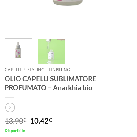
CAPELLI
/
STYLING E FINISHING
OLIO CAPELLI SUBLIMATORE
PROFUMATO – Anarkhia bio
Il
Il
13,90
10,42
€
€
prezzo
prezzo
Disponibile
originale
attuale