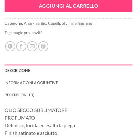
era:
è:
AGGIUNGI AL CARRELLO
13,90€.
10,42€.
Categorie:
Anarkhìa Bio
,
Capelli
,
Styling e finishing
Tag:
magic pro
,
novità
DESCRIZIONE
INFORMAZIONI AGGIUNTIVE
RECENSIONI (0)
OLIO SECCO SUBLIMATORE
PROFUMATO
Definisce, lucida ed esalta la piega
Finish satinato e asciutto