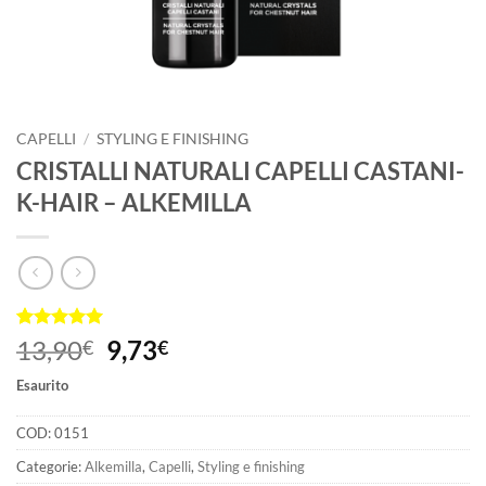
CAPELLI
/
STYLING E FINISHING
CRISTALLI NATURALI CAPELLI CASTANI-
K-HAIR – ALKEMILLA
Valutato
1
5
Il
Il
13,90
9,73
€
€
su 5 su
prezzo
prezzo
base di
Esaurito
recensioni
originale
attuale
era:
è:
COD:
0151
13,90€.
9,73€.
Categorie:
Alkemilla
,
Capelli
,
Styling e finishing