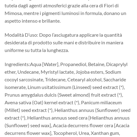
tutela dagli agenti atmosferici grazie alla cera di Fiori di
Mimosa, mentre i pigmenti luminosi in formula, donano un
aspetto intenso e brillante.
Modalità D’uso: Dopo l’asciugatura applicare la quantità
desiderata di prodotto sulle mani e distribuire in maniera
uniforme su tutta la lunghezza.
Ingredients:Aqua [Water], Propanediol, Betaine, Dicaprylyl
ether, Undecane, Myristyl lactate, Jojoba esters, Sodium
cocoyl sarcosinate, Tridecane, Cetearyl alcohol, Saccharide
isomerate, Linum usitatissimum (Linseed) seed extract (*),
Prunus amygdalus dulcis (Sweet almond) fruit extract (*),
Avena sativa (Oat) kernel extract (*), Panicum miliaceum
(Millet) seed extract (*), Helianthus annuus (Sunflower) seed
extract (*), Helianthus annuus seed cera [Helianthus annuus
(Sunflower) seed wax], Acacia decurrens flower cera [Acacia
decurrens flower wax], Tocopherol, Urea, Xanthan gum,