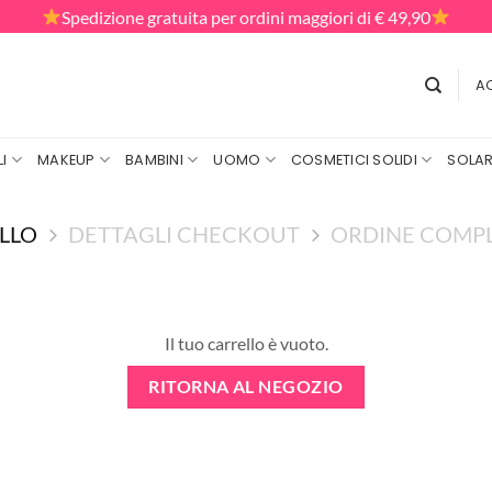
Spedizione gratuita per ordini maggiori di € 49,90
AC
I
MAKEUP
BAMBINI
UOMO
COSMETICI SOLIDI
SOLAR
LLO
DETTAGLI CHECKOUT
ORDINE COMP
Il tuo carrello è vuoto.
RITORNA AL NEGOZIO