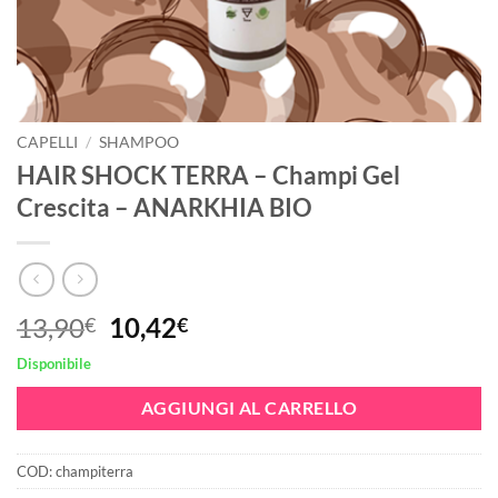
CAPELLI
/
SHAMPOO
HAIR SHOCK TERRA – Champi Gel
Crescita – ANARKHIA BIO
Il
Il
13,90
10,42
€
€
prezzo
prezzo
Disponibile
originale
attuale
era:
è:
AGGIUNGI AL CARRELLO
13,90€.
10,42€.
COD:
champiterra