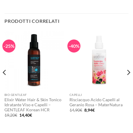
PRODOTTI CORRELATI
-25%
-40%
BIO GENTLEAF
CAPELLI
Elixir Water Hair & Skin Tonico
Risciacquo Acido Capelli al
Idratante Viso e Capelli –
Geranio Rosa – MaterNatura
GENTLEAF Korean HCR
Il
Il
14,90
€
8,94
€
prezzo
prezzo
Il
Il
19,20
€
14,40
€
originale
attuale
prezzo
prezzo
era:
è:
originale
attuale
14,90€.
8,94€.
era:
è:
19,20€.
14,40€.