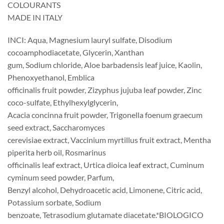
COLOURANTS
MADE IN ITALY
INCI: Aqua, Magnesium lauryl sulfate, Disodium
cocoamphodiacetate, Glycerin, Xanthan
gum, Sodium chloride, Aloe barbadensis leaf juice, Kaolin,
Phenoxyethanol, Emblica
officinalis fruit powder, Zizyphus jujuba leaf powder, Zinc
coco-sulfate, Ethylhexylglycerin,
Acacia concinna fruit powder, Trigonella foenum graecum
seed extract, Saccharomyces
cerevisiae extract, Vaccinium myrtillus fruit extract, Mentha
piperita herb oil, Rosmarinus
officinalis leaf extract, Urtica dioica leaf extract, Cuminum
cyminum seed powder, Parfum,
Benzyl alcohol, Dehydroacetic acid, Limonene, Citric acid,
Potassium sorbate, Sodium
benzoate, Tetrasodium glutamate diacetate.*BIOLOGICO