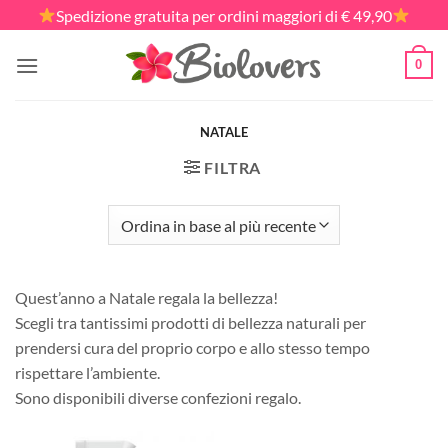
Salta
Spedizione gratuita per ordini maggiori di € 49,90
ai
contenuti
0
NATALE
FILTRA
Quest’anno a Natale regala la bellezza!
Scegli tra tantissimi prodotti di bellezza naturali per
prendersi cura del proprio corpo e allo stesso tempo
rispettare l’ambiente.
Sono disponibili diverse confezioni regalo.