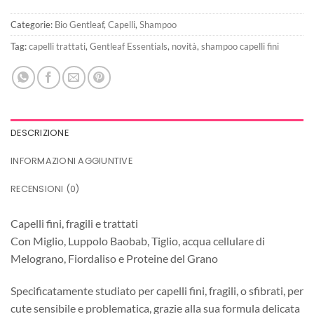
13,80€.
10,35€.
Categorie:
Bio Gentleaf
,
Capelli
,
Shampoo
Tag:
capelli trattati
,
Gentleaf Essentials
,
novità
,
shampoo capelli fini
DESCRIZIONE
INFORMAZIONI AGGIUNTIVE
RECENSIONI (0)
Capelli fini, fragili e trattati
Con Miglio, Luppolo Baobab, Tiglio, acqua cellulare di
Melograno, Fiordaliso e Proteine del Grano
Specificatamente studiato per capelli fini, fragili, o sfibrati, per
cute sensibile e problematica, grazie alla sua formula delicata