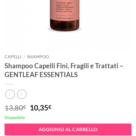
CAPELLI
/
SHAMPOO
Shampoo Capelli Fini, Fragili e Trattati –
GENTLEAF ESSENTIALS
Il
Il
13,80
10,35
€
€
prezzo
prezzo
Disponibile
originale
attuale
era:
è:
AGGIUNGI AL CARRELLO