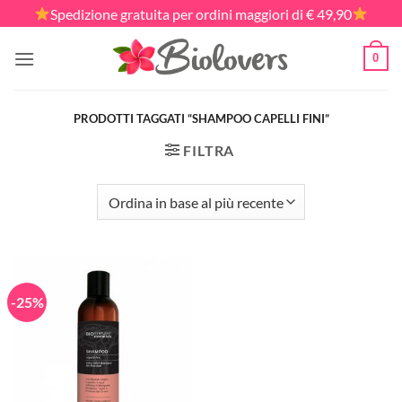
Salta
Spedizione gratuita per ordini maggiori di € 49,90
ai
contenuti
0
PRODOTTI TAGGATI “SHAMPOO CAPELLI FINI”
FILTRA
-25%