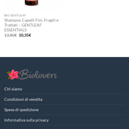
BIO GENTLEAF
Shampoo Capelli Fini, Fragili e
Trattati – GENTLEAF
ESSENTIALS
Il
Il
13,80
€
10,35
€
prezzo
prezzo
originale
attuale
era:
è:
13,80€.
10,35€.
Chi siamo
Condizioni di vendita
Spese di spedizione
Informativa sulla privacy