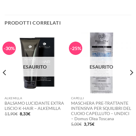
PRODOTTI CORRELATI
-30%
-25%
ESAURITO
ESAURITO
ALKEMILLA
CAPELLI
BALSAMO LUCIDANTE EXTRA
MASCHERA PRE-TRATTANTE
LISCIO K-HAIR – ALKEMILLA
INTENSIVA PER SQUILIBRI DEL
CUOIO CAPELLUTO – UNDICI
Il
Il
11,90
€
8,33
€
prezzo
prezzo
– Domus Olea Toscana
originale
attuale
Il
Il
5,00
€
3,75
€
era:
è:
prezzo
prezzo
11,90€.
8,33€.
originale
attuale
era:
è: