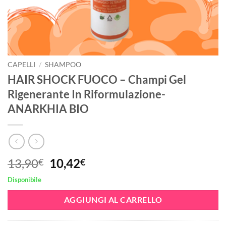
CAPELLI
/
SHAMPOO
HAIR SHOCK FUOCO – Champi Gel
Rigenerante In Riformulazione-
ANARKHIA BIO
Il
Il
13,90
10,42
€
€
prezzo
prezzo
Disponibile
originale
attuale
era:
è:
AGGIUNGI AL CARRELLO
13,90€.
10,42€.