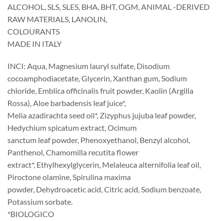
ALCOHOL, SLS, SLES, BHA, BHT, OGM, ANIMAL -DERIVED
RAW MATERIALS, LANOLIN,
COLOURANTS
MADE IN ITALY
INCI: Aqua, Magnesium lauryl sulfate, Disodium
cocoamphodiacetate, Glycerin, Xanthan gum, Sodium
chloride, Emblica officinalis fruit powder, Kaolin (Argilla
Rossa), Aloe barbadensis leaf juice*,
Melia azadirachta seed oil*, Zizyphus jujuba leaf powder,
Hedychium spicatum extract, Ocimum
sanctum leaf powder, Phenoxyethanol, Benzyl alcohol,
Panthenol, Chamomilla recutita flower
extract*, Ethylhexylglycerin, Melaleuca alternifolia leaf oil,
Piroctone olamine, Spirulina maxima
powder, Dehydroacetic acid, Citric acid, Sodium benzoate,
Potassium sorbate.
*BIOLOGICO