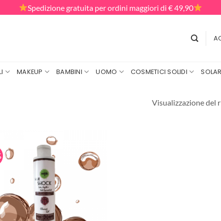
Spedizione gratuita per ordini maggiori di € 49,90
AC
I
MAKEUP
BAMBINI
UOMO
COSMETICI SOLIDI
SOLAR
Visualizzazione del r
%