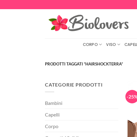
Salta
ai
contenuti
CORPO
VISO
CAPELL
PRODOTTI TAGGATI “HAIRSHOCKTERRA”
CATEGORIE PRODOTTI
-25
Bambini
Capelli
Corpo