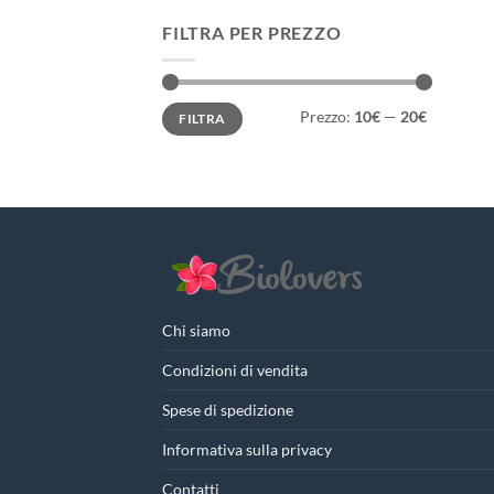
FILTRA PER PREZZO
Prezzo
Prezzo
Prezzo:
10€
—
20€
FILTRA
Min
Max
Chi siamo
Condizioni di vendita
Spese di spedizione
Informativa sulla privacy
Contatti