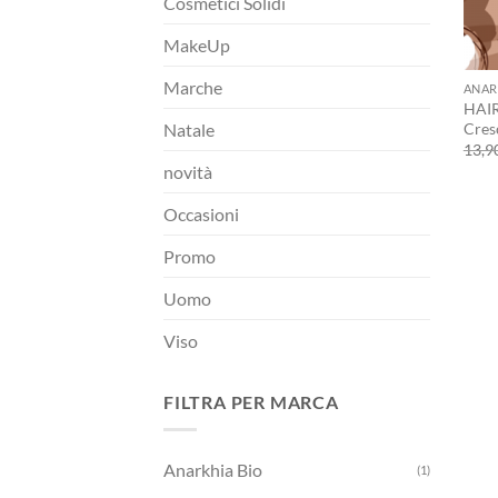
Cosmetici Solidi
MakeUp
+
Marche
ANAR
HAIR
Cres
Natale
13,9
novità
Occasioni
Promo
Uomo
Viso
FILTRA PER MARCA
Anarkhia Bio
(1)