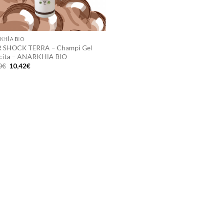
KHÌA BIO
 SHOCK TERRA – Champi Gel
cita – ANARKHIA BIO
Il
Il
0
€
10,42
€
prezzo
prezzo
originale
attuale
era:
è:
13,90€.
10,42€.