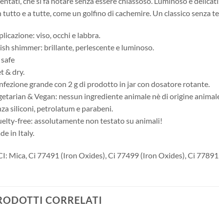
entati, che si fa notare senza essere chiassoso. Luminoso e delica
 tutto e a tutte, come un golfino di cachemire. Un classico senza t
licazione: viso, occhi e labbra.
ish shimmer: brillante, perlescente e luminoso.
 safe
 & dry.
fezione grande con 2 g di prodotto in jar con dosatore rotante.
etarian & Vegan: nessun ingrediente animale nè di origine animale
za siliconi, petrolatum e parabeni.
elty-free: assolutamente non testato su animali!
e in Italy.
I: Mica, Ci 77491 (Iron Oxides), Ci 77499 (Iron Oxides), Ci 77891
RODOTTI CORRELATI