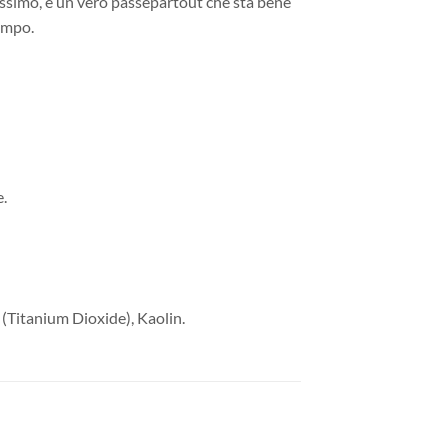
tissimo, è un vero passepartout che sta bene
empo.
.
 (Titanium Dioxide), Kaolin.