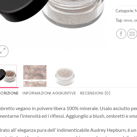
Categorie:
Tag:
neve
,
o
SCRIZIONE
INFORMAZIONI AGGIUNTIVE
RECENSIONI (0)
retto vegano in polvere libera 100% minerale. Usalo asciutto per
entarne l’intensità ed i riflessi. Aggiungilo a blush, ombretti e sma
irato all’ eleganza pura dell’ indimenticabile Audrey Hepburn, è un b