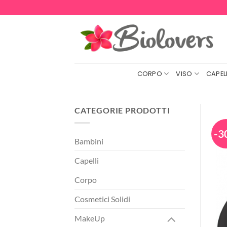
Salta
ai
contenuti
CORPO
VISO
CAPELL
CATEGORIE PRODOTTI
-3
Bambini
Capelli
Corpo
Cosmetici Solidi
MakeUp