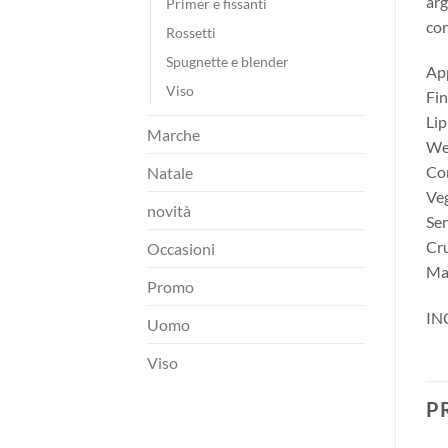
arg
Primer e fissanti
con
Rossetti
Spugnette e blender
App
Viso
Fin
Lip
Marche
Wet
Con
Natale
Veg
novità
Sen
Cru
Occasioni
Mad
Promo
INC
Uomo
Viso
P