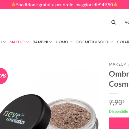
Spedizione gratuita per ordini maggiori di € 49,90
AC
I
MAKEUP
BAMBINI
UOMO
COSMETICI SOLIDI
SOLAR
MAKEUP
Ombre
0%
Cosm
7,90
€
Disponibile