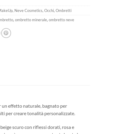
7,90€.
5,53€.
MakeUp
,
Neve Cosmetics
,
Occhi
,
Ombretti
mbretto
,
ombretto minerale
,
ombretto neve
 un effetto naturale, bagnato per
lti per creare tonalità personalizzate.
eige scuro con riflessi dorati, rosa e