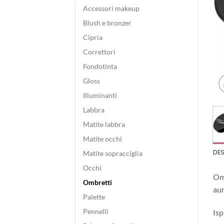
Accessori makeup
Blush e bronzer
Cipria
Correttori
Fondotinta
Gloss
Illuminanti
Labbra
Matite labbra
Matite occhi
DE
Matite sopracciglia
Occhi
Omb
Ombretti
aum
Palette
Pennelli
Isp