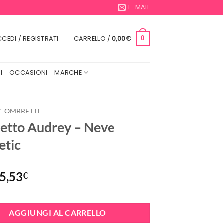
E-MAIL
CEDI / REGISTRATI
CARRELLO /
0,00
€
0
I
OCCASIONI
MARCHE
/
OMBRETTI
tto Audrey – Neve
etic
Il
Il
5,53
€
prezzo
prezzo
originale
attuale
era:
è:
AGGIUNGI AL CARRELLO