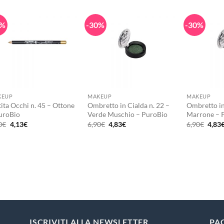
0%
-30%
-30%
+
+
+
KEUP
MAKEUP
MAKEUP
ita Occhi n. 45 – Ottone
Ombretto in Cialda n. 22 –
Ombretto in
uroBio
Verde Muschio – PuroBio
Marrone – 
Il
Il
Il
Il
Il
0
€
4,13
€
6,90
€
4,83
€
6,90
€
4,83
prezzo
prezzo
prezzo
prezzo
prez
originale
attuale
originale
attuale
origi
era:
è:
era:
è:
era:
5,90€.
4,13€.
6,90€.
4,83€.
6,90€
ISCRIVITI ALLA NEWSLETTER
PA