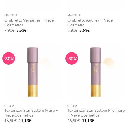
MAKEUP
MAKEUP
Ombretto Versailles – Neve
Ombretto Audrey – Neve
Cosmetics
Cosmetic
Il
Il
Il
Il
7,90
€
5,53
€
7,90
€
5,53
€
prezzo
prezzo
prezzo
prezzo
originale
attuale
originale
attuale
era:
è:
era:
è:
7,90€.
5,53€.
7,90€.
5,53€.
-30%
-30%
CIPRIA
CIPRIA
Texturizer Star System Muse –
Texturizer Star System Première
Neve Cosmetics
– Neve Cosmetics
Il
Il
Il
Il
15,90
€
11,13
€
15,90
€
11,13
€
prezzo
prezzo
prezzo
prezzo
originale
attuale
originale
attuale