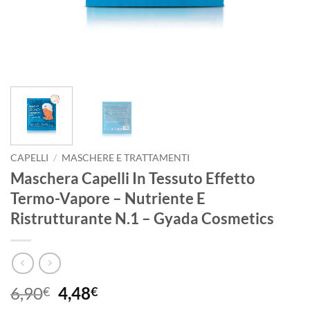
CAPELLI
/
MASCHERE E TRATTAMENTI
Maschera Capelli In Tessuto Effetto
Termo-Vapore – Nutriente E
Ristrutturante N.1 – Gyada Cosmetics
Il
Il
6,90
4,48
€
€
prezzo
prezzo