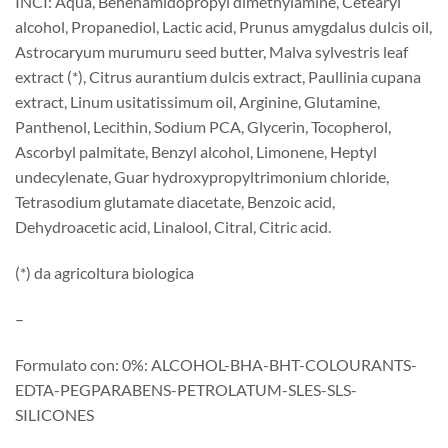
INCI: Aqua, Behenamidopropyl dimethylamine, Cetearyl
alcohol, Propanediol, Lactic acid, Prunus amygdalus dulcis oil,
Astrocaryum murumuru seed butter, Malva sylvestris leaf
extract (*), Citrus aurantium dulcis extract, Paullinia cupana
extract, Linum usitatissimum oil, Arginine, Glutamine,
Panthenol, Lecithin, Sodium PCA, Glycerin, Tocopherol,
Ascorbyl palmitate, Benzyl alcohol, Limonene, Heptyl
undecylenate, Guar hydroxypropyltrimonium chloride,
Tetrasodium glutamate diacetate, Benzoic acid,
Dehydroacetic acid, Linalool, Citral, Citric acid.
(*) da agricoltura biologica
–
Formulato con: 0%: ALCOHOL-BHA-BHT-COLOURANTS-
EDTA-PEGPARABENS-PETROLATUM-SLES-SLS-
SILICONES