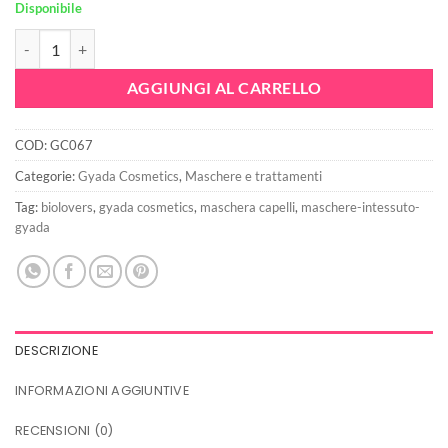
Disponibile
originale
attuale
Maschera Capelli In Tessuto Effetto Termo-Vapore - Nutriente E Ristr
era:
è:
6,90€.
4,48€.
AGGIUNGI AL CARRELLO
COD:
GC067
Categorie:
Gyada Cosmetics
,
Maschere e trattamenti
Tag:
biolovers
,
gyada cosmetics
,
maschera capelli
,
maschere-intessuto-
gyada
DESCRIZIONE
INFORMAZIONI AGGIUNTIVE
RECENSIONI (0)