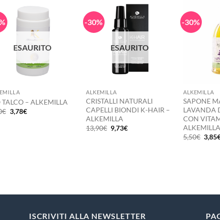
0%
-30%
-30%
ESAURITO
ESAURITO
+
+
+
EMILLA
ALKEMILLA
ALKEMILLA
CRISTALLI NATURALI
SAPONE MA
O TALCO – ALKEMILLA
CAPELLI BIONDI K-HAIR –
LAVANDA 
Il
Il
0
€
3,78
€
prezzo
prezzo
ALKEMILLA
CON VITAM
originale
attuale
ALKEMILL
Il
Il
13,90
€
9,73
€
era:
è:
prezzo
prezzo
Il
5,50
€
3,85
5,40€.
3,78€.
originale
attuale
prez
era:
è:
origi
13,90€.
9,73€.
era:
5,50€
ISCRIVITI ALLA NEWSLETTER
PA