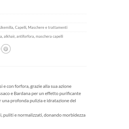
era:
è:
13,90€.
9,73€.
lkemilla
,
Capelli
,
Maschere e trattamenti
la
,
alkhair
,
antiforfora
,
maschera capelli
i e con forfora, grazie alla sua azione
ssaco e Bardana per un effetto purificante
er una profonda pulizia e idratazione del
ni, puliti e normalizzati, donando morbidezza