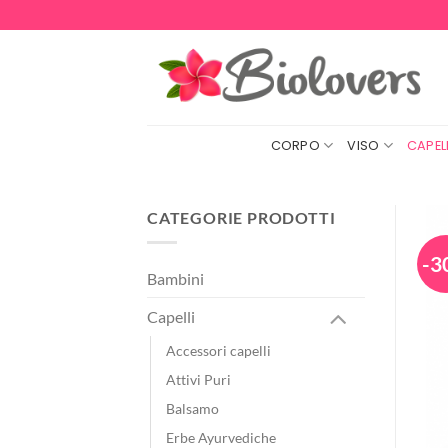
Salta
ai
contenuti
CORPO
VISO
CAPELL
CATEGORIE PRODOTTI
-3
Bambini
Capelli
Accessori capelli
Attivi Puri
Balsamo
Erbe Ayurvediche