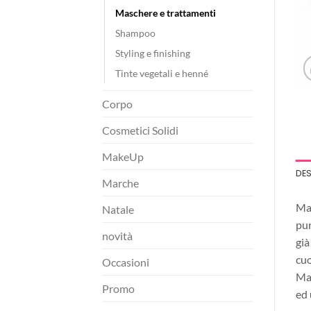
Maschere e trattamenti
Shampoo
Styling e finishing
Tinte vegetali e henné
Corpo
Cosmetici Solidi
MakeUp
DE
Marche
Mas
Natale
pur
novità
già
cuo
Occasioni
Mas
Promo
ed 