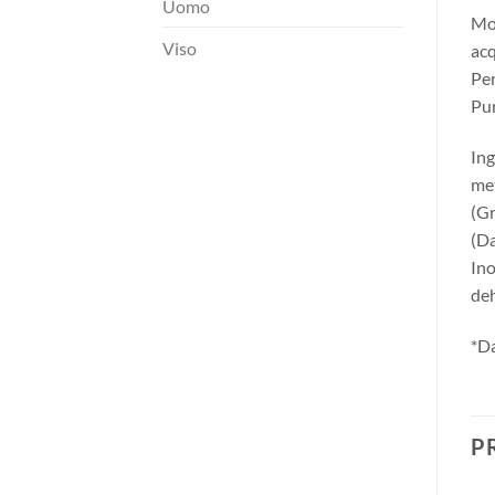
Uomo
Mod
Viso
acq
Per
Pur
Ing
met
(Gr
(Da
Ino
deh
*Da
P