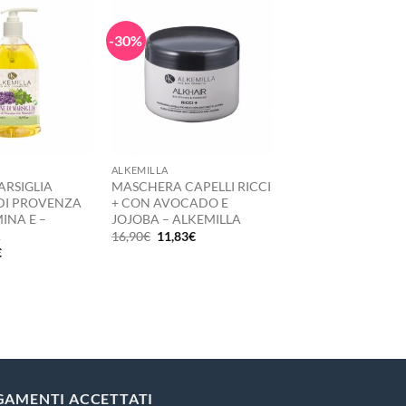
-30%
+
ALKEMILLA
RSIGLIA
MASCHERA CAPELLI RICCI
DI PROVENZA
+ CON AVOCADO E
INA E –
JOJOBA – ALKEMILLA
A
Il
Il
16,90
€
11,83
€
prezzo
prezzo
Il
€
originale
attuale
zo
prezzo
era:
è:
nale
attuale
16,90€.
11,83€.
è:
.
3,85€.
GAMENTI ACCETTATI