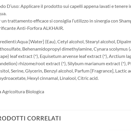
o D’uso: Applicare il prodotto sui capelli appena lavati e tenere i
ua.
 un trattamento efficace si consiglia l’utilizzo in sinergia con Sh
ificante Anti-Forfora ALKHAIR.
redienti:Aqua [Water] (Eau), Cetyl alcohol, Stearyl alcohol, Dip
hosulfate, Behenamidopropyl dimethylamine, Cynara scolymus (Artic
ape) leaf extract (*), Equisetum arvense leaf extract (*), Arctium la
ndelion) rhizome/root extract (*), Silybum marianum extract (*), P
sitol, Serine, Glycerin, Benzyl alcohol, Parfum [Fragrance], Lactic
ydroacetate, Hexyl cinnamal, Linalool, Citric acid.
 Agricoltura Biologica
RODOTTI CORRELATI