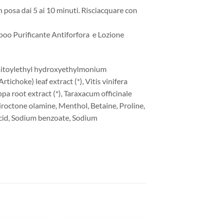
n posa dai 5 ai 10 minuti. Risciacquare con
ampoo Purificante Antiforfora e Lozione
almitoylethyl hydroxyethylmonium
hoke) leaf extract (*), Vitis vinifera
ppa root extract (*), Taraxacum officinale
iroctone olamine, Menthol, Betaine, Proline,
 acid, Sodium benzoate, Sodium