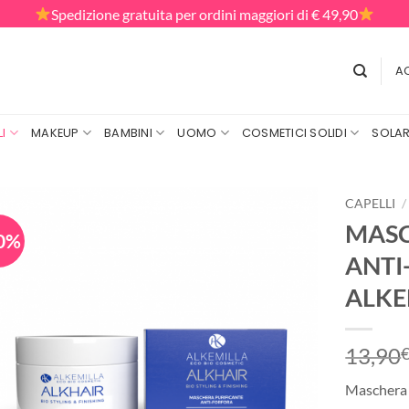
Spedizione gratuita per ordini maggiori di € 49,90
AC
I
MAKEUP
BAMBINI
UOMO
COSMETICI SOLIDI
SOLAR
CAPELLI
/
MASC
0%
ANTI
ALKE
13,90
Maschera p