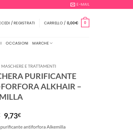
E-MAIL
CEDI / REGISTRATI
CARRELLO /
0,00
€
0
I
OCCASIONI
MARCHE
MASCHERE E TRATTAMENTI
HERA PURIFICANTE
-FORFORA ALKHAIR –
MILLA
Il
Il
9,73
€
€
prezzo
prezzo
urificante antiforfora Alkemilla
originale
attuale