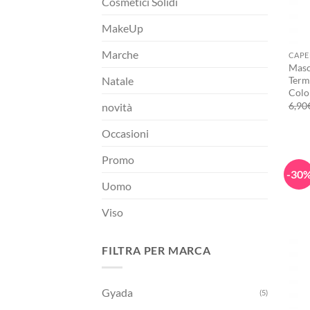
Cosmetici Solidi
MakeUp
+
Marche
CAPE
Masch
Term
Natale
Colo
6,90
novità
Occasioni
Promo
-30
Uomo
Viso
FILTRA PER MARCA
Gyada
(5)
+