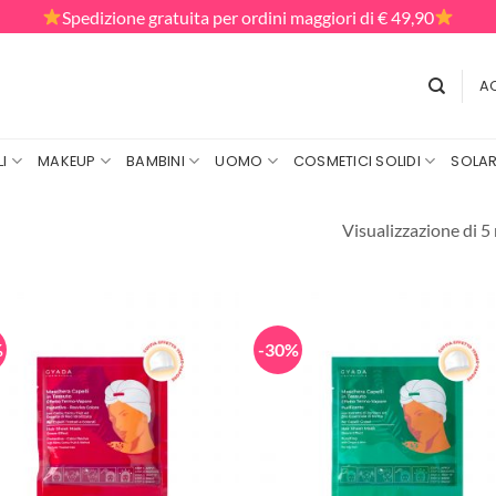
Spedizione gratuita per ordini maggiori di € 49,90
AC
I
MAKEUP
BAMBINI
UOMO
COSMETICI SOLIDI
SOLAR
Visualizzazione di 5 
%
-30%