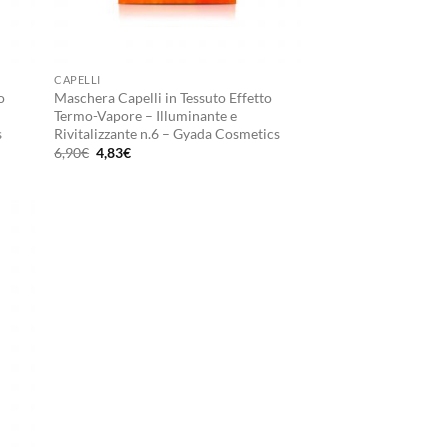
+
CAPELLI
o
Maschera Capelli in Tessuto Effetto
Termo-Vapore – Illuminante e
s
Rivitalizzante n.6 – Gyada Cosmetics
Il
Il
6,90
€
4,83
€
prezzo
prezzo
originale
attuale
era:
è:
6,90€.
4,83€.