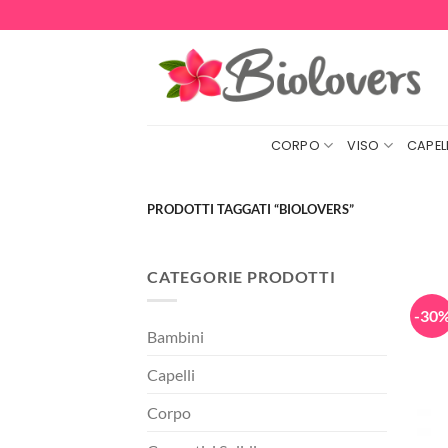
Salta
ai
contenuti
CORPO
VISO
CAPELL
PRODOTTI TAGGATI “BIOLOVERS”
CATEGORIE PRODOTTI
-30
Bambini
Capelli
Corpo