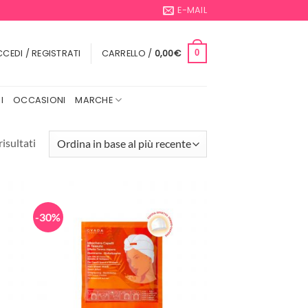
E-MAIL
CEDI / REGISTRATI
CARRELLO /
0,00
€
0
I
OCCASIONI
MARCHE
Ordina
risultati
in
base
al
più
-30%
recente