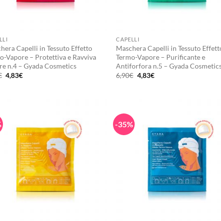
+
LLI
CAPELLI
era Capelli in Tessuto Effetto
Maschera Capelli in Tessuto Effett
o-Vapore – Protettiva e Ravviva
Termo-Vapore – Purificante e
re n.4 – Gyada Cosmetics
Antiforfora n.5 – Gyada Cosmetic
Il
Il
Il
Il
€
4,83
€
6,90
€
4,83
€
prezzo
prezzo
prezzo
prezzo
originale
attuale
originale
attuale
era:
è:
era:
è:
6,90€.
4,83€.
6,90€.
4,83€.
%
-35%
+