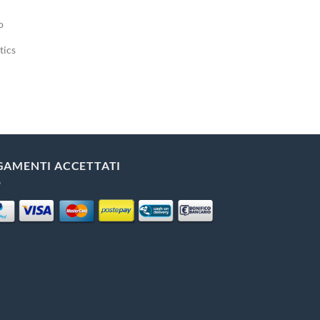
o
tics
GAMENTI ACCETTATI