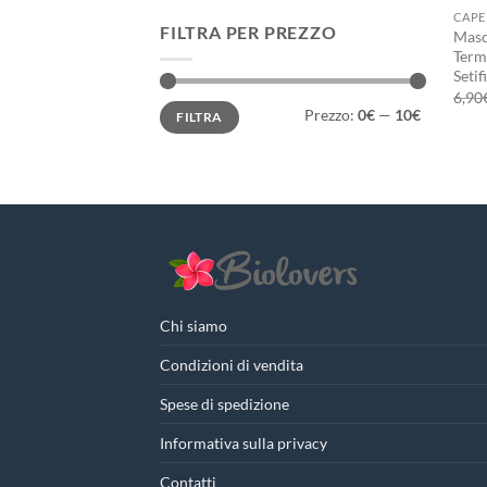
CAPE
FILTRA PER PREZZO
Masch
Term
Seti
6,90
Prezzo
Prezzo
Prezzo:
0€
—
10€
FILTRA
Min
Max
Chi siamo
Condizioni di vendita
Spese di spedizione
Informativa sulla privacy
Contatti