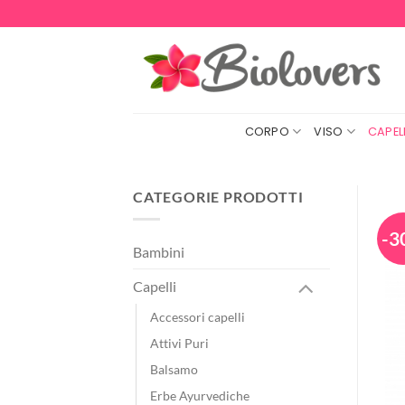
Salta
ai
contenuti
CORPO
VISO
CAPELL
CATEGORIE PRODOTTI
-3
Bambini
Capelli
Accessori capelli
Attivi Puri
Balsamo
Erbe Ayurvediche