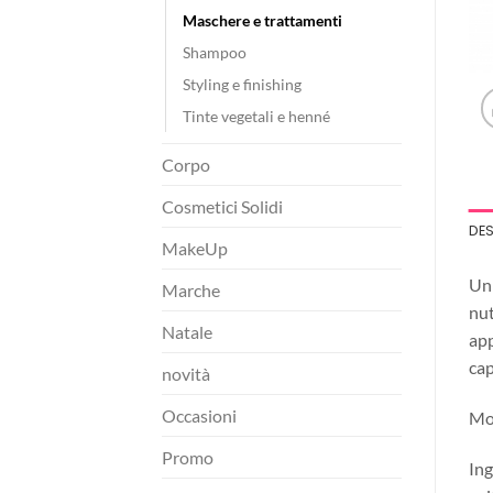
Maschere e trattamenti
Shampoo
Styling e finishing
Tinte vegetali e henné
Corpo
Cosmetici Solidi
DE
MakeUp
Un 
Marche
nut
Natale
app
cap
novità
Occasioni
Mod
Promo
Ing