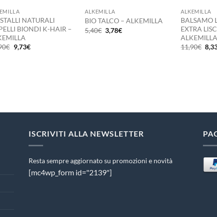
EMILLA
ALKEMILLA
ALKEMILLA
STALLI NATURALI
BALSAMO 
BIO TALCO – ALKEMILLA
ELLI BIONDI K-HAIR –
EXTRA LISC
Il
Il
5,40
€
3,78
€
prezzo
prezzo
KEMILLA
ALKEMILL
originale
attuale
Il
Il
Il
90
€
9,73
€
11,90
€
8,3
era:
è:
prezzo
prezzo
pre
5,40€.
3,78€.
originale
attuale
orig
era:
è:
era:
13,90€.
9,73€.
11,
ISCRIVITI ALLA NEWSLETTER
PA
Resta sempre aggiornato su promozioni e novità
[mc4wp_form id="2139"]