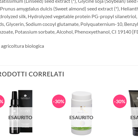
tatissimum (Linseed) seed extract (*), Glycine soja (Soybean) seed e
, Prunus amygdalus dulcis (Sweet almond) seed extract (*), Heliant
rolyzed silk, Hydrolyzed vegetable protein PG-propyl silanetrio
ds, Glycerin, Sodium cocoyl glutamate, Polyquaternium-10, Benzyl
zoate, Potassium sorbate, Alcohol, Phenoxyethanol, CI 19140 [F
 agricoltura biologica
RODOTTI CORRELATI
0%
-30%
-30%
ESAURITO
ESAURITO
ES
+
+
+