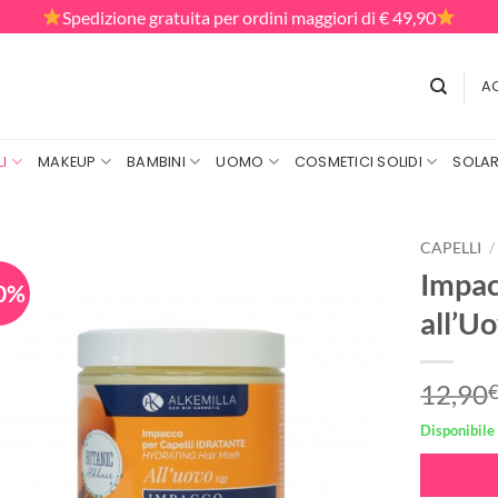
Spedizione gratuita per ordini maggiori di € 49,90
AC
I
MAKEUP
BAMBINI
UOMO
COSMETICI SOLIDI
SOLAR
CAPELLI
/
Impac
0%
all’U
12,90
Disponibile