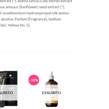
xtract (*), Avena sativa (Oat) kernel extract
hus annuus (Sunflower) seed extract (*),
l, Cocodimonium hydroxypropyl silk amino
 alcohol, Parfum [Fragrance], Sodium
D&C Yellow No. 5].
-30%
AURITO
ESAURITO
+