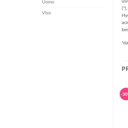
usi
Uomo
(*)
Viso
Hyd
aci
ben
*da
P
-30%
-30%
-3
ESAURITO
+
+