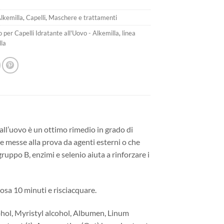
12,90€.
9,03€.
lkemilla
,
Capelli
,
Maschere e trattamenti
 per Capelli Idratante all'Uovo - Alkemilla
,
linea
lla
 all’uovo è un ottimo rimedio in grado di
e messe alla prova da agenti esterni o che
ruppo B, enzimi e selenio aiuta a rinforzare i
posa 10 minuti e risciacquare.
ohol, Myristyl alcohol, Albumen, Linum