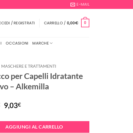
E-MAIL
CEDI / REGISTRATI
CARRELLO /
0,00
€
0
I
OCCASIONI
MARCHE
MASCHERE E TRATTAMENTI
co per Capelli Idratante
ovo – Alkemilla
Il
Il
9,03
€
€
prezzo
prezzo
originale
attuale
era:
è:
AGGIUNGI AL CARRELLO