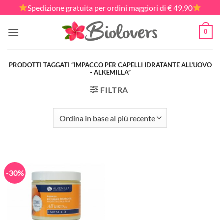
Salta
Spedizione gratuita per ordini maggiori di € 49,90
ai
contenuti
0
PRODOTTI TAGGATI “IMPACCO PER CAPELLI IDRATANTE ALL'UOVO
- ALKEMILLA”
FILTRA
-30%