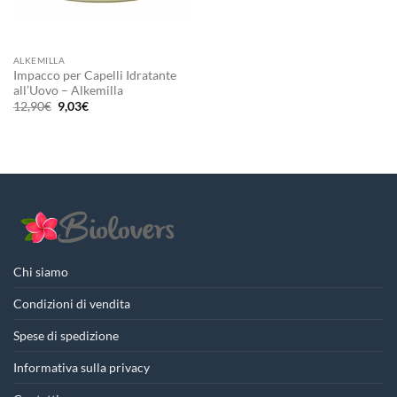
ALKEMILLA
Impacco per Capelli Idratante
all’Uovo – Alkemilla
Il
Il
12,90
€
9,03
€
prezzo
prezzo
originale
attuale
era:
è:
12,90€.
9,03€.
Chi siamo
Condizioni di vendita
Spese di spedizione
Informativa sulla privacy