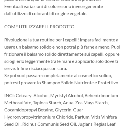
Eventuali variazioni di colore sono invece generate
dall’utilizzo di coloranti di origine vegetale.
COME UTILIZZARE IL PRODOTTO
Rivoluziona la tua routine per i capelli! Impara facilmente a
usare un balsamo solido e non potrai più farne a meno. Puoi
frizionare il balsamo solido direttamente sui capelli, oppure
scioglierlo leggermente tra le mani e applicarlo solo dove ti
serve. Infine risciacqua con cura.
Se poi vuoi passare completamente al cosmetico solido,
potresti provare lo Shampoo Solido Nutriente e Protettivo.
INCI: Cetearyl Alcohol, Myristyl Alcohol, Behentrimonium
Methosulfate, Tapioca Starch, Aqua, Zea Mays Starch,
Cocamidopropyl Betaine, Glycerin, Guar
Hydroxypropyltrimonium Chloride, Parfum, Vitis Vinifera
Seed Oil, Ricinus Communis Seed Oil, Juglans Regias Leaf