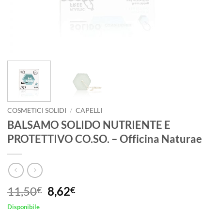
COSMETICI SOLIDI
/
CAPELLI
BALSAMO SOLIDO NUTRIENTE E
PROTETTIVO CO.SO. – Officina Naturae
Il
Il
11,50
8,62
€
€
prezzo
prezzo
Disponibile
originale
attuale