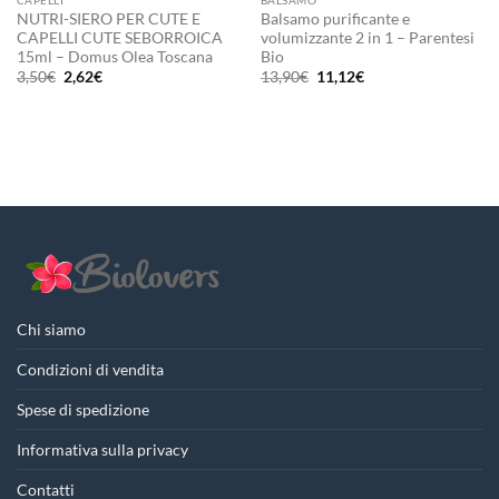
CAPELLI
BALSAMO
NUTRI-SIERO PER CUTE E
Balsamo purificante e
CAPELLI CUTE SEBORROICA
volumizzante 2 in 1 – Parentesi
15ml – Domus Olea Toscana
Bio
Il
Il
Il
Il
3,50
€
2,62
€
13,90
€
11,12
€
prezzo
prezzo
prezzo
prezzo
originale
attuale
originale
attuale
era:
è:
era:
è:
3,50€.
2,62€.
13,90€.
11,12€.
Chi siamo
Condizioni di vendita
Spese di spedizione
Informativa sulla privacy
Contatti