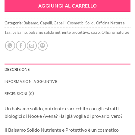
era:
è:
AGGIUNGI AL CARRELLO
11,50€.
8,62€.
Categorie:
Balsamo
,
Capelli
,
Capelli
,
Cosmetici Solidi
,
Officina Naturae
Tag:
balsamo
,
balsamo solido nutriente protettivo
,
co.so
,
Officina naturae
DESCRIZIONE
INFORMAZIONI AGGIUNTIVE
RECENSIONI (0)
Un balsamo solido, nutriente e arricchito con gli estratti
biologici di Noce e Avena? Hai già voglia di provarlo, vero?
Il Balsamo Solido Nutriente e Protettivo è un cosmetico