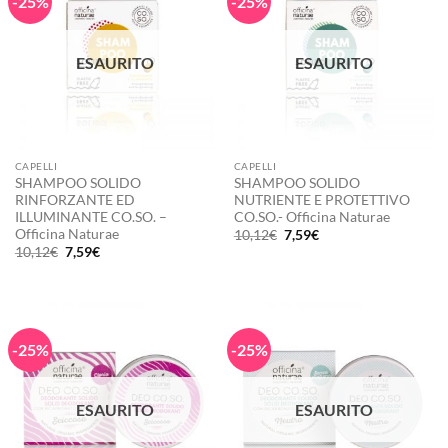
-25%
-25%
ESAURITO
ESAURITO
CAPELLI
CAPELLI
SHAMPOO SOLIDO
SHAMPOO SOLIDO
RINFORZANTE ED
NUTRIENTE E PROTETTIVO
ILLUMINANTE CO.SO. –
CO.SO.- Officina Naturae
Officina Naturae
Il
Il
10,12
€
7,59
€
prezzo
prezzo
Il
Il
10,12
€
7,59
€
originale
attuale
prezzo
prezzo
era:
è:
originale
attuale
10,12€.
7,59€.
era:
è:
10,12€.
7,59€.
-25%
-25%
ESAURITO
ESAURITO