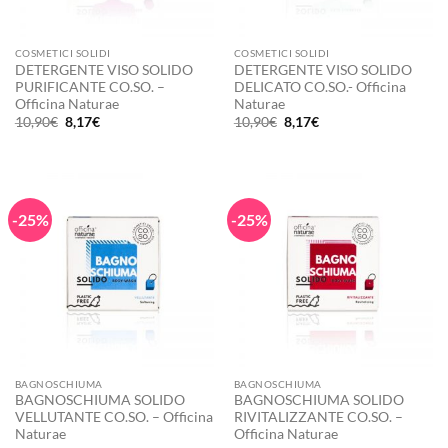
COSMETICI SOLIDI
COSMETICI SOLIDI
DETERGENTE VISO SOLIDO
DETERGENTE VISO SOLIDO
PURIFICANTE CO.SO. –
DELICATO CO.SO.- Officina
Officina Naturae
Naturae
Il
Il
Il
Il
10,90
€
8,17
€
10,90
€
8,17
€
prezzo
prezzo
prezzo
prezzo
originale
attuale
originale
attuale
era:
è:
era:
è:
10,90€.
8,17€.
10,90€.
8,17€.
-25%
-25%
BAGNOSCHIUMA
BAGNOSCHIUMA
BAGNOSCHIUMA SOLIDO
BAGNOSCHIUMA SOLIDO
VELLUTANTE CO.SO. – Officina
RIVITALIZZANTE CO.SO. –
Naturae
Officina Naturae