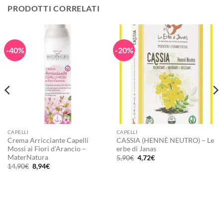
PRODOTTI CORRELATI
-40%
-20%
CAPELLI
CAPELLI
Crema Arricciante Capelli
CASSIA (HENNÈ NEUTRO) – Le
Mossi ai Fiori d’Arancio –
erbe di Janas
MaterNatura
Il
Il
5,90
€
4,72
€
prezzo
prezzo
Il
Il
14,90
€
8,94
€
originale
attuale
prezzo
prezzo
era:
è:
originale
attuale
5,90€.
4,72€.
era:
è:
14,90€.
8,94€.