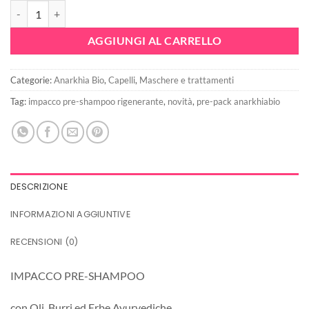
PRE- PACK FUOCO Rigenerante - Anarkhia Bio quantità
era:
è:
17,90€.
13,42€.
AGGIUNGI AL CARRELLO
Categorie:
Anarkhìa Bio
,
Capelli
,
Maschere e trattamenti
Tag:
impacco pre-shampoo rigenerante
,
novità
,
pre-pack anarkhiabio
DESCRIZIONE
INFORMAZIONI AGGIUNTIVE
RECENSIONI (0)
IMPACCO PRE-SHAMPOO
con Oli, Burri ed Erbe Ayurvediche