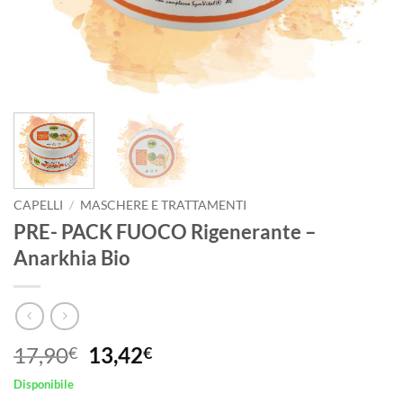
CAPELLI
/
MASCHERE E TRATTAMENTI
PRE- PACK FUOCO Rigenerante –
Anarkhia Bio
Il
Il
17,90
13,42
€
€
prezzo
prezzo
Disponibile
originale
attuale