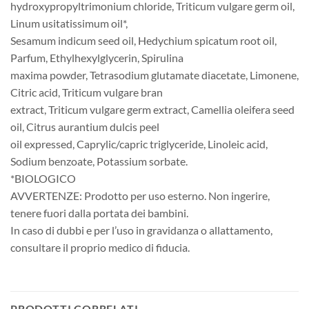
hydroxypropyltrimonium chloride, Triticum vulgare germ oil,
Linum usitatissimum oil*,
Sesamum indicum seed oil, Hedychium spicatum root oil,
Parfum, Ethylhexylglycerin, Spirulina
maxima powder, Tetrasodium glutamate diacetate, Limonene,
Citric acid, Triticum vulgare bran
extract, Triticum vulgare germ extract, Camellia oleifera seed
oil, Citrus aurantium dulcis peel
oil expressed, Caprylic/capric triglyceride, Linoleic acid,
Sodium benzoate, Potassium sorbate.
*BIOLOGICO
AVVERTENZE: Prodotto per uso esterno. Non ingerire,
tenere fuori dalla portata dei bambini.
In caso di dubbi e per l’uso in gravidanza o allattamento,
consultare il proprio medico di fiducia.
PRODOTTI CORRELATI