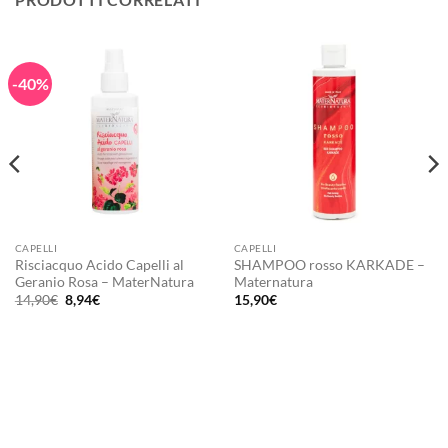
-40%
CAPELLI
CAPELLI
Risciacquo Acido Capelli al
SHAMPOO rosso KARKADE –
Geranio Rosa – MaterNatura
Maternatura
Il
Il
14,90
€
8,94
€
15,90
€
prezzo
prezzo
originale
attuale
era:
è:
14,90€.
8,94€.