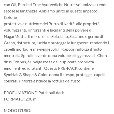
con Oli, Burri ed Erbe Ayurvediche Nutre, volumizza e rende
setose le lunghezze. Abbiamo unito in questo impacco
l’azione
protettiva e nutriente del Burro di Karitè, alle proprietà
volumizzanti, rinforzanti e lucidanti della polvere di
NagarMotha. Il mix di oli di Soia, Lino, Sesa-mo e germe di
Grano, ristruttura, lucida e protegge le lunghezze, rendendo i
capelli morbidi e ma-neggevoli. Il Kapoor rinforza il fusto
mentre la Spirulina verde dona volume e leggerezza. Il Chon-
drus Crispus, è un’alga rossa dalle spiccate proprietà
emollienti ed idratanti. Questo PRE-PACK contiene
SymHair® Shape & Color, doma il crespo, protegge i capelli
colorati, rinforza e riduce la rottura del fusto.
PROFUMAZIONE: Patchouli dark
FORMATO: 200 ml
MODO D’USO: