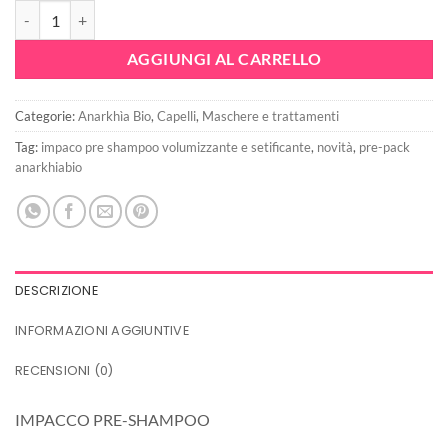
PRE- PACK ARIA VOLUMIZZANTE e SETIFICANTE - Anarkhia Bio qua
era:
è:
17,90€.
13,42€.
AGGIUNGI AL CARRELLO
Categorie:
Anarkhìa Bio
,
Capelli
,
Maschere e trattamenti
Tag:
impaco pre shampoo volumizzante e setificante
,
novità
,
pre-pack
anarkhiabio
DESCRIZIONE
INFORMAZIONI AGGIUNTIVE
RECENSIONI (0)
IMPACCO PRE-SHAMPOO