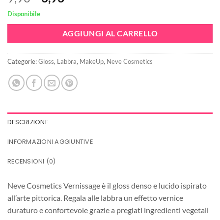
prezzo
prezzo
Disponibile
originale
attuale
era:
è:
AGGIUNGI AL CARRELLO
9,90€.
6,93€.
Categorie:
Gloss
,
Labbra
,
MakeUp
,
Neve Cosmetics
DESCRIZIONE
INFORMAZIONI AGGIUNTIVE
RECENSIONI (0)
Neve Cosmetics Vernissage è il gloss denso e lucido ispirato
all’arte pittorica. Regala alle labbra un effetto vernice
duraturo e confortevole grazie a pregiati ingredienti vegetali