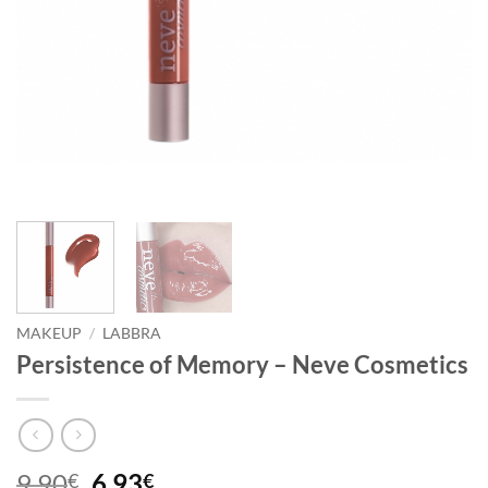
MAKEUP
/
LABBRA
Persistence of Memory – Neve Cosmetics
Il
Il
9,90
6,93
€
€