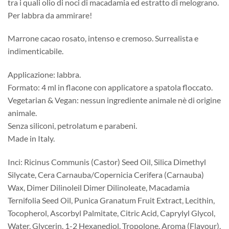
tra i quali olio di noci di macadamia ed estratto di melograno.
Per labbra da ammirare!
Marrone cacao rosato, intenso e cremoso. Surrealista e
indimenticabile.
Applicazione: labbra.
Formato: 4 ml in flacone con applicatore a spatola floccato.
Vegetarian & Vegan: nessun ingrediente animale nè di origine
animale.
Senza siliconi, petrolatum e parabeni.
Made in Italy.
Inci: Ricinus Communis (Castor) Seed Oil, Silica Dimethyl
Silycate, Cera Carnauba/Copernicia Cerifera (Carnauba)
Wax, Dimer Dilinoleil Dimer Dilinoleate, Macadamia
Ternifolia Seed Oil, Punica Granatum Fruit Extract, Lecithin,
Tocopherol, Ascorbyl Palmitate, Citric Acid, Caprylyl Glycol,
Water, Glycerin, 1-2 Hexanediol, Tropolone, Aroma (Flavour).