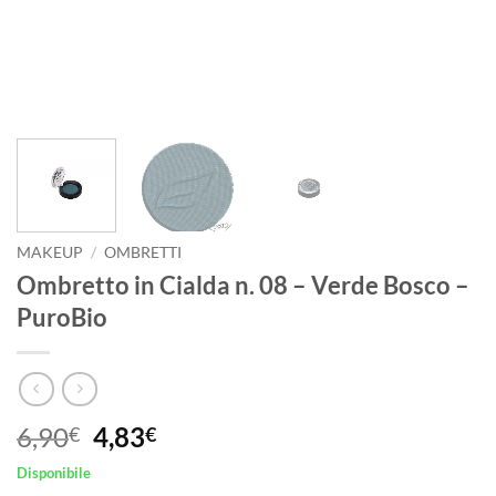
MAKEUP
/
OMBRETTI
Ombretto in Cialda n. 08 – Verde Bosco –
PuroBio
Il
Il
6,90
4,83
€
€
prezzo
prezzo
Disponibile
originale
attuale