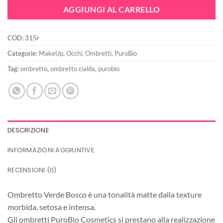
era:
è:
AGGIUNGI AL CARRELLO
6,90€.
4,83€.
COD:
315r
Categorie:
MakeUp
,
Occhi
,
Ombretti
,
PuroBio
Tag:
ombretto
,
ombretto cialda
,
purobio
DESCRIZIONE
INFORMAZIONI AGGIUNTIVE
RECENSIONI (0)
Ombretto Verde Bosco è una tonalità matte dalla texture
morbida, setosa e intensa.
Gli ombretti PuroBio Cosmetics si prestano alla realizzazione