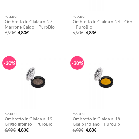
MAKEUP
MAKEUP
Ombretto in Cialda n. 27 –
Ombretto in Cialda n. 24 – Oro
Marrone Caldo – PuroBio
– PuroBio
Il
Il
Il
Il
6,90
€
4,83
€
6,90
€
4,83
€
prezzo
prezzo
prezzo
prezzo
originale
attuale
originale
attuale
era:
è:
era:
è:
6,90€.
4,83€.
6,90€.
4,83€.
-30%
-30%
MAKEUP
MAKEUP
Ombretto in Cialda n. 19 –
Ombretto in Cialda n. 18 –
Grigio Intenso – PuroBio
Giallo Indiano – PuroBio
Il
Il
Il
Il
6,90
€
4,83
€
6,90
€
4,83
€
prezzo
prezzo
prezzo
prezzo
originale
attuale
originale
attuale