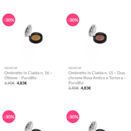
era:
è:
era:
è:
6,90€.
4,83€.
6,90€.
4,83€.
-30%
-30%
MAKEUP
MAKEUP
Ombretto in Cialda n. 16 –
Ombretto in Cialda n. 15 – Duo
Ottone – PuroBio
chrome Rosa Antico e Tortora –
PuroBio
Il
Il
6,90
€
4,83
€
prezzo
prezzo
Il
Il
6,90
€
4,83
€
originale
attuale
prezzo
prezzo
era:
è:
originale
attuale
6,90€.
4,83€.
era:
è:
6,90€.
4,83€.
-30%
-30%