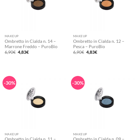
MAKEUP
MAKEUP
Ombretto in Cialda n. 14 –
Ombretto in Cialda n. 12 –
Marrone Freddo – PuroBio
Pesca – PuroBio
Il
Il
Il
Il
6,90
€
4,83
€
6,90
€
4,83
€
prezzo
prezzo
prezzo
prezzo
originale
attuale
originale
attuale
era:
è:
era:
è:
6,90€.
4,83€.
6,90€.
4,83€.
-30%
-30%
MAKEUP
MAKEUP
Ombretto in Cialda n. 11 –
Ombretto in Cialda n. 09 –