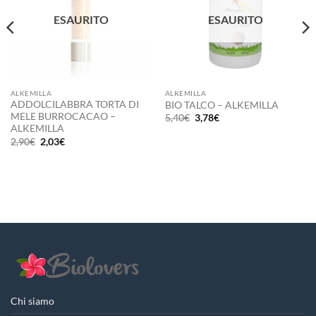
ESAURITO
ESAURITO
ALKEMILLA
ALKEMILLA
ADDOLCILABBRA TORTA DI
BIO TALCO – ALKEMILLA
MELE BURROCACAO –
Il
Il
5,40
€
3,78
€
prezzo
prezzo
ALKEMILLA
originale
attuale
Il
Il
2,90
€
2,03
€
era:
è:
prezzo
prezzo
5,40€.
3,78€.
originale
attuale
era:
è:
2,90€.
2,03€.
Chi siamo