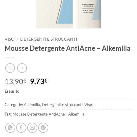
VISO
/
DETERGENTI E STRUCCANTI
Mousse Detergente AntiAcne – Alkemilla
Il
Il
13,90
9,73
€
€
prezzo
prezzo
Esaurito
originale
attuale
era:
è:
Categorie:
Alkemilla
,
Detergenti e struccanti
,
Viso
13,90€.
9,73€.
Tag:
Mousse Detergente AntiAcne - Alkemilla