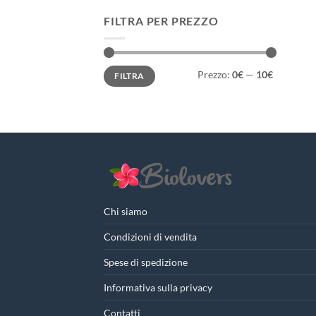
FILTRA PER PREZZO
Prezzo
Prezzo
Prezzo:
0€
—
10€
FILTRA
Min
Max
Chi siamo
Condizioni di vendita
Spese di spedizione
Informativa sulla privacy
Contatti