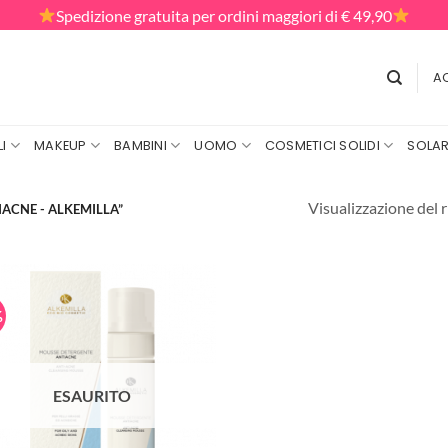
Spedizione gratuita per ordini maggiori di € 49,90
AC
I
MAKEUP
BAMBINI
UOMO
COSMETICI SOLIDI
SOLAR
Visualizzazione del r
ACNE - ALKEMILLA”
%
ESAURITO