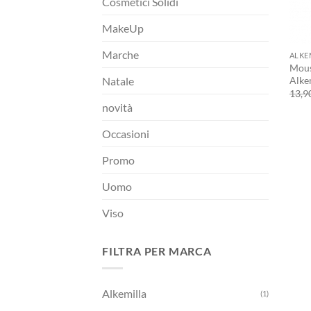
Cosmetici Solidi
MakeUp
+
Marche
ALKE
Mous
Alke
Natale
13,9
novità
Occasioni
Promo
Uomo
Viso
FILTRA PER MARCA
Alkemilla
(1)