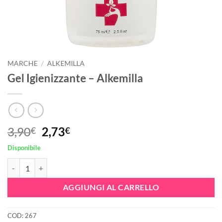
MARCHE
/
ALKEMILLA
Gel Igienizzante – Alkemilla
Il
Il
3,90
2,73
€
€
prezzo
prezzo
Disponibile
originale
attuale
Gel Igienizzante - Alkemilla quantità
era:
è:
3,90€.
2,73€.
AGGIUNGI AL CARRELLO
COD:
267