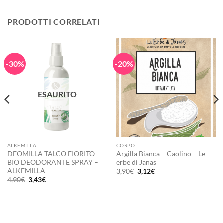
PRODOTTI CORRELATI
-30%
-20%
ESAURITO
ALKEMILLA
CORPO
DEOMILLA TALCO FIORITO
Argilla Bianca – Caolino – Le
BIO DEODORANTE SPRAY –
erbe di Janas
ALKEMILLA
Il
Il
3,90
€
3,12
€
prezzo
prezzo
Il
Il
4,90
€
3,43
€
originale
attuale
prezzo
prezzo
era:
è:
originale
attuale
3,90€.
3,12€.
era:
è:
4,90€.
3,43€.