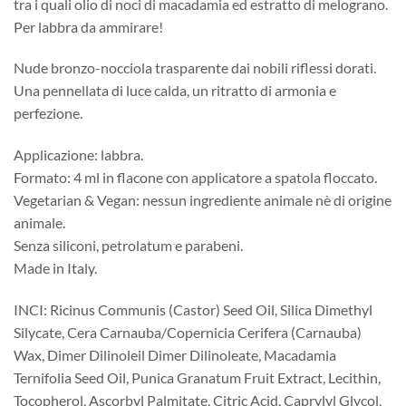
tra i quali olio di noci di macadamia ed estratto di melograno.
Per labbra da ammirare!
Nude bronzo-nocciola trasparente dai nobili riflessi dorati.
Una pennellata di luce calda, un ritratto di armonia e
perfezione.
Applicazione: labbra.
Formato: 4 ml in flacone con applicatore a spatola floccato.
Vegetarian & Vegan: nessun ingrediente animale nè di origine
animale.
Senza siliconi, petrolatum e parabeni.
Made in Italy.
INCI: Ricinus Communis (Castor) Seed Oil, Silica Dimethyl
Silycate, Cera Carnauba/Copernicia Cerifera (Carnauba)
Wax, Dimer Dilinoleil Dimer Dilinoleate, Macadamia
Ternifolia Seed Oil, Punica Granatum Fruit Extract, Lecithin,
Tocopherol, Ascorbyl Palmitate, Citric Acid, Caprylyl Glycol,