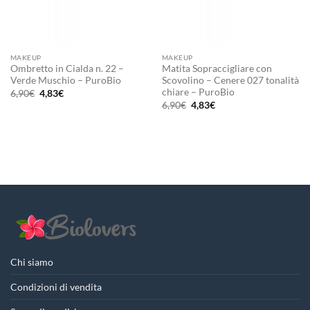
MAKEUP
MAKEUP
Ombretto in Cialda n. 22 –
Matita Sopraccigliare con
Verde Muschio – PuroBio
Scovolino – Cenere 027 tonalità
chiare – PuroBio
Il
Il
6,90
€
4,83
€
prezzo
prezzo
Il
Il
6,90
€
4,83
€
originale
attuale
prezzo
prezzo
era:
è:
originale
attuale
6,90€.
4,83€.
era:
è:
6,90€.
4,83€.
Chi siamo
Condizioni di vendita