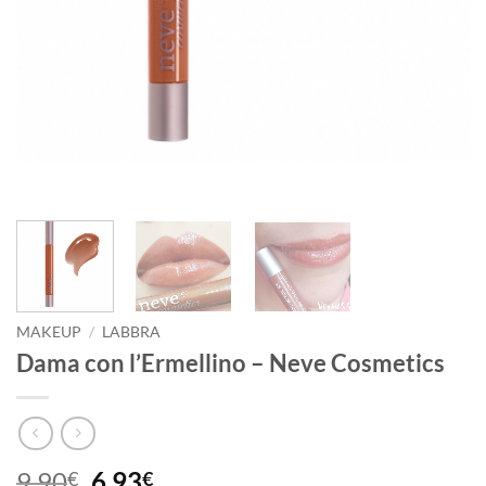
MAKEUP
/
LABBRA
Dama con l’Ermellino – Neve Cosmetics
Il
Il
9,90
6,93
€
€