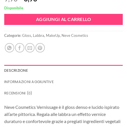
prezzo
prezzo
Disponibile
originale
attuale
era:
è:
AGGIUNGI AL CARRELLO
9,90€.
6,93€.
Categorie:
Gloss
,
Labbra
,
MakeUp
,
Neve Cosmetics
DESCRIZIONE
INFORMAZIONI AGGIUNTIVE
RECENSIONI (0)
Neve Cosmetics Vernissage è il gloss denso e lucido ispirato
all’arte pittorica. Regala alle labbra un effetto vernice
duraturo e confortevole grazie a pregiati ingredienti vegetali