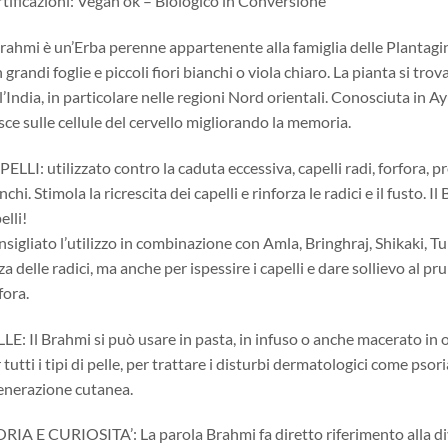
tificazioni: Vegan ok – Biologico in Conversione
Brahmi è un’Erba perenne appartenente alla famiglia delle Plantagin
 grandi foglie e piccoli fiori bianchi o viola chiaro. La pianta si tro
l’India, in particolare nelle regioni Nord orientali. Conosciuta in A
sce sulle cellule del cervello migliorando la memoria.
ELLI: utilizzato contro la caduta eccessiva, capelli radi, forfora, 
nchi. Stimola la ricrescita dei capelli e rinforza le radici e il fusto. Il
elli!
sigliato l’utilizzo in combinazione con Amla, Bringhraj, Shikaki, 
za delle radici, ma anche per ispessire i capelli e dare sollievo al p
fora.
LE: Il Brahmi si può usare in pasta, in infuso o anche macerato in 
 tutti i tipi di pelle, per trattare i disturbi dermatologici come psori
enerazione cutanea.
RIA E CURIOSITA’: La parola Brahmi fa diretto riferimento alla div