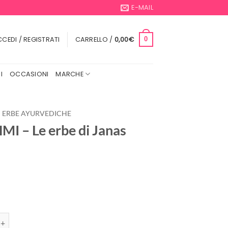
E-MAIL
CEDI / REGISTRATI
CARRELLO /
0,00
€
0
I
OCCASIONI
MARCHE
ERBE AYURVEDICHE
I – Le erbe di Janas
e erbe di Janas quantità