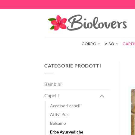
Salta
ai
contenuti
CORPO
VISO
CAPELL
CATEGORIE PRODOTTI
Bambini
Capelli
Accessori capelli
Attivi Puri
Balsamo
Erbe Ayurvediche