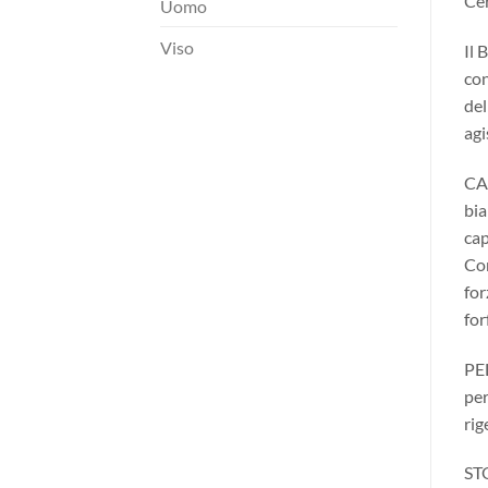
Cer
Uomo
Viso
Il 
con
del
agi
CAP
bia
cap
Con
for
for
PEL
per
rig
STO