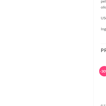
pel
oli
US
Ing
P
-40%
-30%
-3
+
+
CAPELLI
CAPELLI
ALK