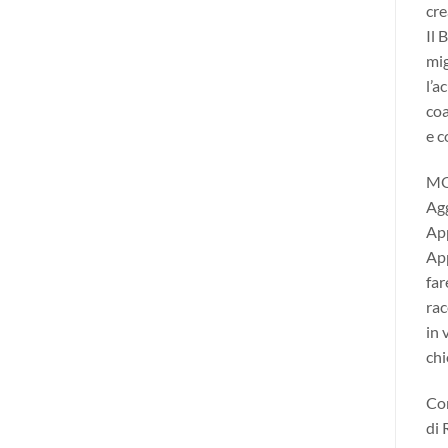
cre
Il 
mig
l’a
coa
e c
MOD
Agg
App
App
far
rac
in 
chi
Com
di 