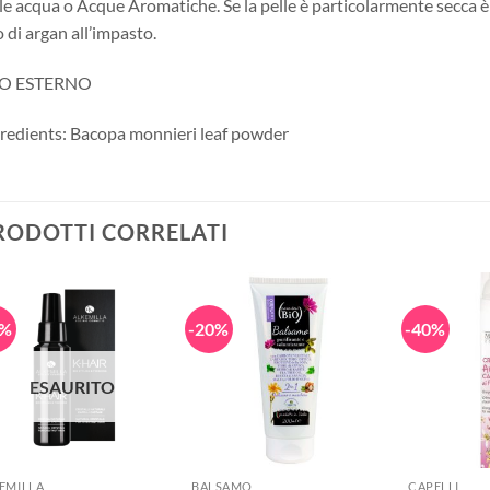
le acqua o Acque Aromatiche. Se la pelle è particolarmente secca è
o di argan all’impasto.
O ESTERNO
redients: Bacopa monnieri leaf powder
RODOTTI CORRELATI
0%
-20%
-40%
ESAURITO
+
+
+
EMILLA
BALSAMO
CAPELLI