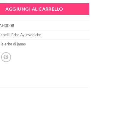
AGGIUNGI AL CARRELLO
AH0008
apelli
,
Erbe Ayurvediche
,
le erbe di janas