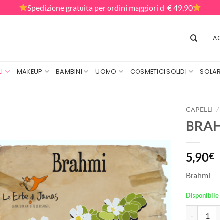
Spedizione gratuita per ordini maggiori di € 49,90
AC
I
MAKEUP
BAMBINI
UOMO
COSMETICI SOLIDI
SOLAR
CAPELLI
/
BRAHM
5,90
€
Brahmi
Disponibile
BRAHMI - L