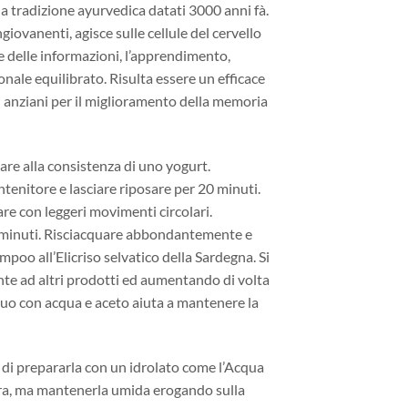
lla tradizione ayurvedica datati 3000 anni fà.
giovanenti, agisce sulle cellule del cervello
e delle informazioni, l’apprendimento,
onale equilibrato. Risulta essere un efficace
li anziani per il miglioramento della memoria
e alla consistenza di uno yogurt.
ntenitore e lasciare riposare per 20 minuti.
re con leggeri movimenti circolari.
0 minuti. Risciacquare abbondantemente e
poo all’Elicriso selvatico della Sardegna. Si
te ad altri prodotti ed aumentando di volta
cquo con acqua e aceto aiuta a mantenere la
e di prepararla con un idrolato come l’Acqua
hera, ma mantenerla umida erogando sulla