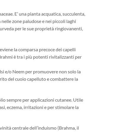
aceae. E’ una pianta acquatica, succulenta,
va nelle zone paludose e nei piccoli laghi
yurveda per le sue proprietà ringiovanenti,
previene la comparsa precoce dei capelli
 Brahmi è tra i più potenti rivitalizzanti per
Tulsi e/o Neem per promuovere non solo la
rurito del cuoio capelluto e combattere la
olio sempre per applicazioni cutanee. Utile
asi, eczema, irritazioni e per stimolare la
inità centrale dell’induismo (Brahma, il