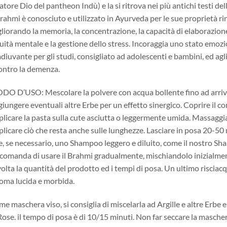
atore Dio del pantheon Indù) e la si ritrova nei più antichi testi de
Brahmi è conosciuto e utilizzato in Ayurveda per le sue proprietà rin
liorando la memoria, la concentrazione, la capacità di elaborazion
cuità mentale e la gestione dello stress. Incoraggia uno stato emozi
diuvante per gli studi, consigliato ad adolescenti e bambini, ed ag
ontro la demenza.
O D’USO: Mescolare la polvere con acqua bollente fino ad arrivar
iungere eventuali altre Erbe per un effetto sinergico. Coprire il co
licare la pasta sulla cute asciutta o leggermente umida. Massaggia
licare ciò che resta anche sulle lunghezze. Lasciare in posa 20-5
e, se necessario, uno Shampoo leggero e diluito, come il nostro Sham
comanda di usare il Brahmi gradualmente, mischiandolo inizialmen
volta la quantità del prodotto ed i tempi di posa. Un ultimo riscia
oma lucida e morbida.
e maschera viso, si consiglia di miscelarla ad Argille e altre Erbe 
Rose. il tempo di posa è di 10/15 minuti. Non far seccare la masc