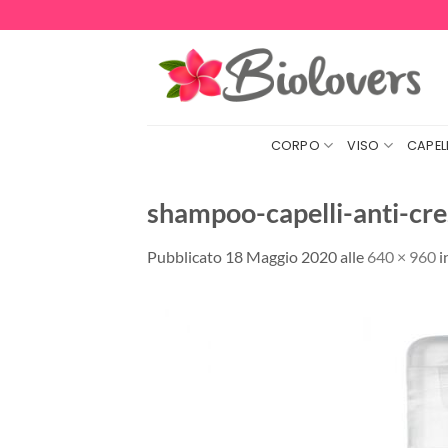
Salta
ai
contenuti
CORPO
VISO
CAPELL
shampoo-capelli-anti-cr
Pubblicato
18 Maggio 2020
alle
640 × 960
i