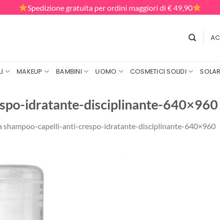
Spedizione gratuita per ordini maggiori di € 49,90
AC
I
MAKEUP
BAMBINI
UOMO
COSMETICI SOLIDI
SOLAR
espo-idratante-disciplinante-640×960
n
shampoo-capelli-anti-crespo-idratante-disciplinante-640×960