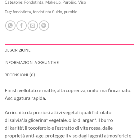
Categorie:
Fondotinta
,
MakeUp
,
PuroBio
,
Viso
Tag:
fondotinta
,
fondotinta fluido
,
purobio
DESCRIZIONE
INFORMAZIONI AGGIUNTIVE
RECENSIONI (0)
Finish vellutato e matte, alta coprenza, uniforma l’incarnato.
Asciugatura rapida
.
Arricchito da preziosi attivi vegetali quali l’idrolato
di salvia*,la glicerina* vegetale, olio di argan*, il burro
di karitè*, il tocoferolo e l’estratto di vite rossa, dalle
proprietà anti-age, protegge il viso dagli agenti atmosferici e