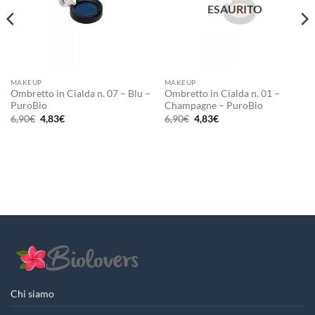
ESAURITO
MAKEUP
MAKEUP
Ombretto in Cialda n. 07 – Blu –
Ombretto in Cialda n. 01 –
PuroBio
Champagne – PuroBio
Il
Il
Il
Il
6,90
€
4,83
€
6,90
€
4,83
€
prezzo
prezzo
prezzo
prezzo
originale
attuale
originale
attuale
era:
è:
era:
è:
6,90€.
4,83€.
6,90€.
4,83€.
Chi siamo