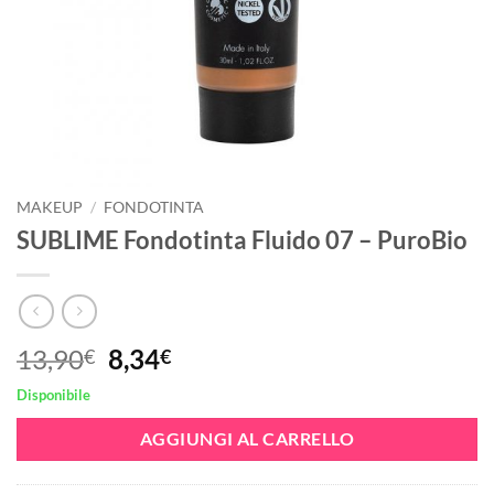
MAKEUP
/
FONDOTINTA
SUBLIME Fondotinta Fluido 07 – PuroBio
Il
Il
13,90
8,34
€
€
prezzo
prezzo
Disponibile
originale
attuale
era:
è:
AGGIUNGI AL CARRELLO
13,90€.
8,34€.