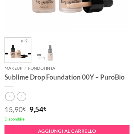
MAKEUP
/
FONDOTINTA
Sublime Drop Foundation 00Y – PuroBio
Il
Il
15,90
9,54
€
€
prezzo
prezzo
Disponibile
originale
attuale
era:
è:
AGGIUNGI AL CARRELLO