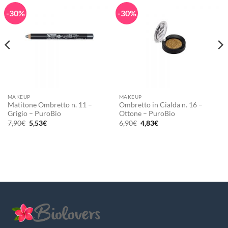
-30%
-30%
MAKEUP
MAKEUP
Matitone Ombretto n. 11 –
Ombretto in Cialda n. 16 –
Grigio – PuroBio
Ottone – PuroBio
Il
Il
Il
Il
7,90
€
5,53
€
6,90
€
4,83
€
prezzo
prezzo
prezzo
prezzo
originale
attuale
originale
attuale
era:
è:
era:
è:
7,90€.
5,53€.
6,90€.
4,83€.