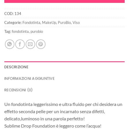
15,90€.
9,54€.
COD:
134
Categorie:
Fondotinta
,
MakeUp
,
PuroBio
,
Viso
Tag:
fondotinta
,
purobio
DESCRIZIONE
INFORMAZIONI AGGIUNTIVE
RECENSIONI (0)
Un fondotinta leggerissimo e ultra fluido per chi desidera un
effetto seconda pelle per un incarnato senza difetti,
delicato,luminoso in una parola perfetto!
Sublime Drop Foundation è leggero come l’acqua!