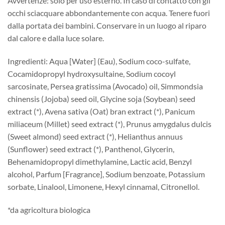
Avvertenze: solo per uso esterno. In caso di contatto con gli
occhi sciacquare abbondantemente con acqua. Tenere fuori
dalla portata dei bambini. Conservare in un luogo al riparo
dal calore e dalla luce solare.
Ingredienti: Aqua [Water] (Eau), Sodium coco-sulfate,
Cocamidopropyl hydroxysultaine, Sodium cocoyl
sarcosinate, Persea gratissima (Avocado) oil, Simmondsia
chinensis (Jojoba) seed oil, Glycine soja (Soybean) seed
extract (*), Avena sativa (Oat) bran extract (*), Panicum
miliaceum (Millet) seed extract (*), Prunus amygdalus dulcis
(Sweet almond) seed extract (*), Helianthus annuus
(Sunflower) seed extract (*), Panthenol, Glycerin,
Behenamidopropyl dimethylamine, Lactic acid, Benzyl
alcohol, Parfum [Fragrance], Sodium benzoate, Potassium
sorbate, Linalool, Limonene, Hexyl cinnamal, Citronellol.
*da agricoltura biologica