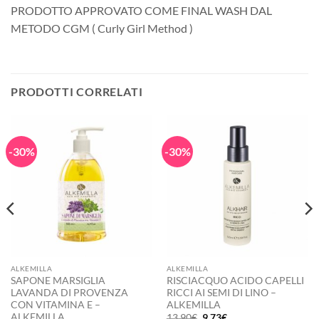
PRODOTTO APPROVATO COME FINAL WASH DAL
METODO CGM ( Curly Girl Method )
PRODOTTI CORRELATI
-30%
-30%
ALKEMILLA
ALKEMILLA
SAPONE MARSIGLIA
RISCIACQUO ACIDO CAPELLI
LAVANDA DI PROVENZA
RICCI AI SEMI DI LINO –
CON VITAMINA E –
ALKEMILLA
ALKEMILLA
Il
Il
13,90
€
9,73
€