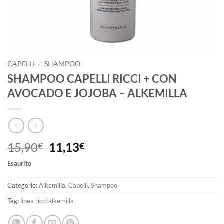
CAPELLI
/
SHAMPOO
SHAMPOO CAPELLI RICCI + CON
AVOCADO E JOJOBA – ALKEMILLA
Il
Il
15,90
11,13
€
€
prezzo
prezzo
Esaurito
originale
attuale
era:
è:
Categorie:
Alkemilla
,
Capelli
,
Shampoo
15,90€.
11,13€.
Tag:
linea ricci alkemilla