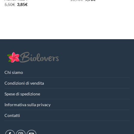
prezzo
prezzo
Il
Il
5,50
€
3,85
€
originale
attuale
prezzo
prezzo
era:
è:
originale
attuale
13,90€.
9,73€.
era:
è:
5,50€.
3,85€.
Chi siamo
Condizioni di vendita
Spese di spedizione
Informativa sulla privacy
Contatti