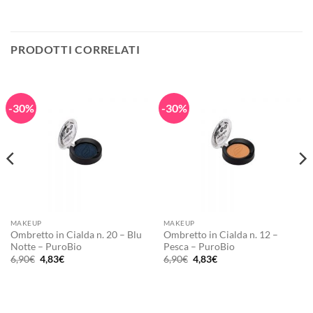
PRODOTTI CORRELATI
-30%
-30%
MAKEUP
MAKEUP
Ombretto in Cialda n. 20 – Blu
Ombretto in Cialda n. 12 –
Notte – PuroBio
Pesca – PuroBio
Il
Il
Il
Il
6,90
€
4,83
€
6,90
€
4,83
€
prezzo
prezzo
prezzo
prezzo
originale
attuale
originale
attuale
era:
è:
era:
è:
6,90€.
4,83€.
6,90€.
4,83€.