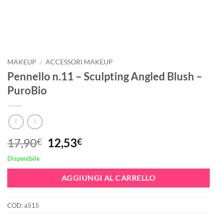
MAKEUP
/
ACCESSORI MAKEUP
Pennello n.11 – Sculpting Angled Blush –
PuroBio
Il
Il
17,90
12,53
€
€
prezzo
prezzo
Disponibile
originale
attuale
era:
è:
AGGIUNGI AL CARRELLO
17,90€.
12,53€.
COD:
a515