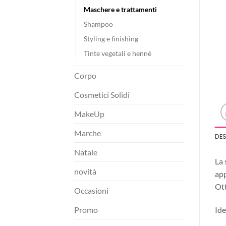
Maschere e trattamenti
Shampoo
Styling e finishing
Tinte vegetali e henné
Corpo
Cosmetici Solidi
MakeUp
Marche
DE
Natale
La 
novità
app
Ott
Occasioni
Ide
Promo