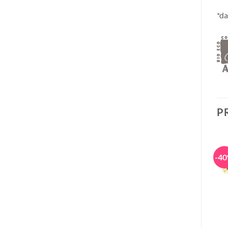
*da
P
-20%
-30%
-4
+
+