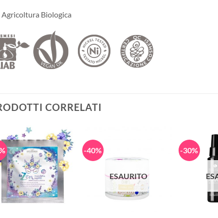
 Agricoltura Biologica
RODOTTI CORRELATI
0%
-40%
-30%
ESAURITO
ES
+
+
+