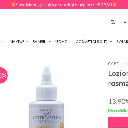
Spedizione gratuita per ordini maggiori di € 49,90
AC
I
MAKEUP
BAMBINI
UOMO
COSMETICI SOLIDI
SOLAR
CAPELLI
/
Lozio
0%
rosma
13,90
Disponibile