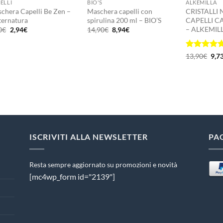
ELLI
BIO'S
ALKEMILLA
chera Capelli Be Zen –
Maschera capelli con
CRISTALLI
ernatura
spirulina 200 ml – BIO’S
CAPELLI C
– ALKEMIL
Il
Il
Il
Il
0
€
2,94
€
14,90
€
8,94
€
prezzo
prezzo
prezzo
prezzo
originale
attuale
originale
attuale
era:
è:
era:
è:
Valutato
Il
5
13,90
€
9,7
4,90€.
2,94€.
14,90€.
8,94€.
pre
su 5
orig
era:
13,
ISCRIVITI ALLA NEWSLETTER
PA
Resta sempre aggiornato su promozioni e novità
[mc4wp_form id="2139"]