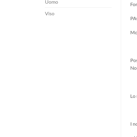
Uomo
Fo
Viso
PA
Mod
Pos
Non
Lo 
I n