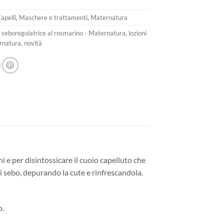
13,90€.
9,73€.
apelli
,
Maschere e trattamenti
,
Maternatura
 seboregolatrice al rosmarino - Maternatura
,
lozioni
ernatura
,
novità
ni e per disintossicare il cuoio capelluto che
 sebo, depurando la cute e rinfrescandola.
o.