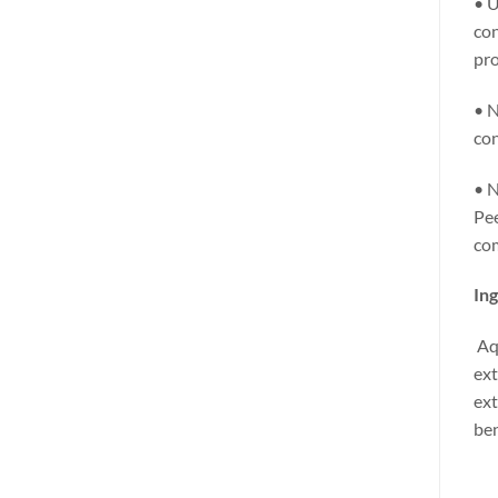
• U
con
pro
• N
con
• N
Pee
co
Ing
Aq
ext
ext
ben