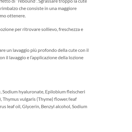
effetto di “rebound”. Sgrassare troppo la cute
i rimbalzo che consiste in una maggiore
amo ottenere.
lozione per ritrovare sollievo, freschezza e
are un lavaggio più profondo della cute con il
il lavaggio e l’applicazione della lozione
), Sodium hyaluronate, Epilobium fleischeri
(*), Thymus vulgaris (Thyme) flower/leaf
rus leaf oil, Glycerin, Benzyl alcohol, Sodium