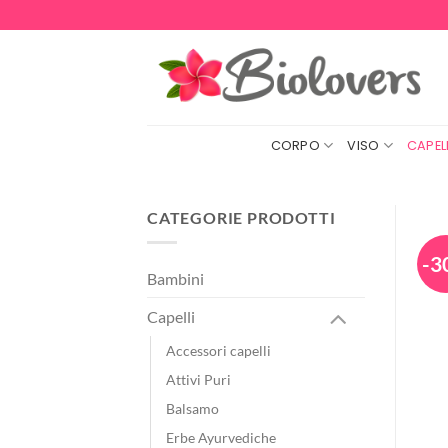
Salta
ai
contenuti
CORPO
VISO
CAPELL
CATEGORIE PRODOTTI
-3
Bambini
Capelli
Accessori capelli
Attivi Puri
Balsamo
Erbe Ayurvediche