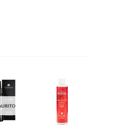
AURITO
+