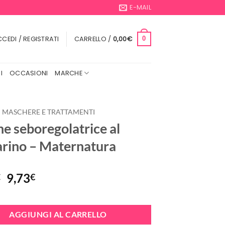
E-MAIL
CEDI / REGISTRATI
CARRELLO /
0,00
€
0
I
OCCASIONI
MARCHE
MASCHERE E TRATTAMENTI
ne seboregolatrice al
rino – Maternatura
Il
Il
9,73
€
€
prezzo
prezzo
originale
attuale
era:
è:
AGGIUNGI AL CARRELLO