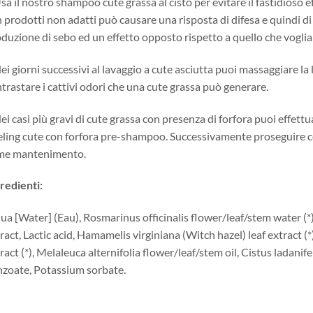
sa il nostro shampoo cute grassa al cisto per evitare il fastidioso 
 prodotti non adatti può causare una risposta di difesa e quindi d
duzione di sebo ed un effetto opposto rispetto a quello che vogli
ei giorni successivi al lavaggio a cute asciutta puoi massaggiare la 
trastare i cattivi odori che una cute grassa può generare.
ei casi più gravi di cute grassa con presenza di forfora puoi effettu
ling cute con forfora pre-shampoo. Successivamente proseguire con 
me mantenimento.
redienti:
ua [Water] (Eau), Rosmarinus officinalis flower/leaf/stem water (*
ract, Lactic acid, Hamamelis virginiana (Witch hazel) leaf extract 
ract (*), Melaleuca alternifolia flower/leaf/stem oil, Cistus ladanife
zoate, Potassium sorbate.