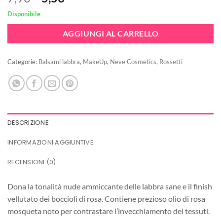
prezzo
prezzo
Disponibile
originale
attuale
era:
è:
AGGIUNGI AL CARRELLO
7,90€.
5,53€.
Categorie:
Balsami labbra
,
MakeUp
,
Neve Cosmetics
,
Rossetti
DESCRIZIONE
INFORMAZIONI AGGIUNTIVE
RECENSIONI (0)
Dona la tonalità nude ammiccante delle labbra sane e il finish
vellutato dei boccioli di rosa. Contiene prezioso olio di rosa
mosqueta noto per contrastare l’invecchiamento dei tessuti.