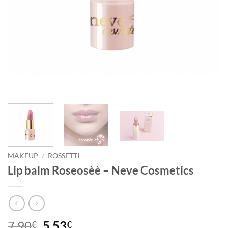
MAKEUP
/
ROSSETTI
Lip balm Roseosèè – Neve Cosmetics
Il
Il
7,90
5,53
€
€