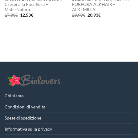
Crespi alla Passiflora –
FORFORA ALKHAIR –
MaterNatura
ALKEMILLA
Il
Il
Il
Il
17,90
€
12,53
€
29,90
€
20,93
€
prezzo
prezzo
prezzo
prezzo
originale
attuale
originale
attuale
era:
è:
era:
è:
17,90€.
12,53€.
29,90€.
20,93€.
Chi siamo
Condizioni di vendita
Spese di spedizione
Informativa sulla privacy