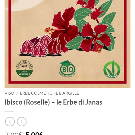
VISO
/
ERBE COSMETICHE E ARGILLE
Ibisco (Roselle) – le Erbe di Janas
Il
Il
7,90
5,00
€
€