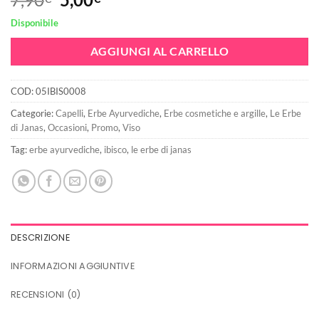
prezzo
prezzo
Disponibile
originale
attuale
era:
è:
AGGIUNGI AL CARRELLO
7,90€.
5,00€.
COD:
05IBIS0008
Categorie:
Capelli
,
Erbe Ayurvediche
,
Erbe cosmetiche e argille
,
Le Erbe
di Janas
,
Occasioni
,
Promo
,
Viso
Tag:
erbe ayurvediche
,
ibisco
,
le erbe di janas
DESCRIZIONE
INFORMAZIONI AGGIUNTIVE
RECENSIONI (0)