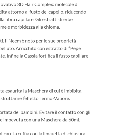
innovativo 3D Hair Complex: molecole di
ita attorno al fusto del capello, riducendo
 fibra capillare. Gli estratti di erbe
lume e morbidezza alla chioma.
ati. Il Neem è noto per le sue proprietà
pelluto. Arricchito con estratto di “Pepe
. Infine la Cassia fortifica il fusto capillare
lta esaurita la Maschera di cui è imbibita,
sfruttarne l’effetto Termo-Vapore.
tata dei bambini. Evitare il contatto con gli
ose imbevuta con una Maschera da 60ml.
care la cuffia con la linguetta di chiusura