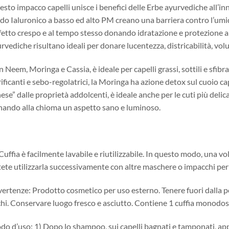
sto impacco capelli unisce i benefici delle Erbe ayurvediche all’
do Ialuronico a basso ed alto PM creano una barriera contro l’umid
ffetto crespo e al tempo stesso donando idratazione e protezione alla
rvediche risultano ideali per donare lucentezza, districabilità, vo
 Neem, Moringa e Cassia, è ideale per capelli grassi, sottili e sfibr
ificanti e sebo-regolatrici, la Moringa ha azione detox sul cuoio ca
ese” dalle proprietà addolcenti, è ideale anche per le cuti più delicate
ando alla chioma un aspetto sano e luminoso.
Cuffia è facilmente lavabile e riutilizzabile. In questo modo, una vo
ete utilizzarla successivamente con altre maschere o impacchi per 
ertenze: Prodotto cosmetico per uso esterno. Tenere fuori dalla por
hi. Conservare luogo fresco e asciutto. Contiene 1 cuffia monod
o d’uso: 1) Dopo lo shampoo, sui capelli bagnati e tamponati, appli