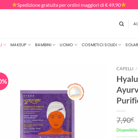
Spedizione gratuita per ordini maggiori di € 49,90
AC
I
MAKEUP
BAMBINI
UOMO
COSMETICI SOLIDI
SOLAR
CAPELLI
/
Hyalu
0%
Ayurv
Purif
7,90
€
Disponibile