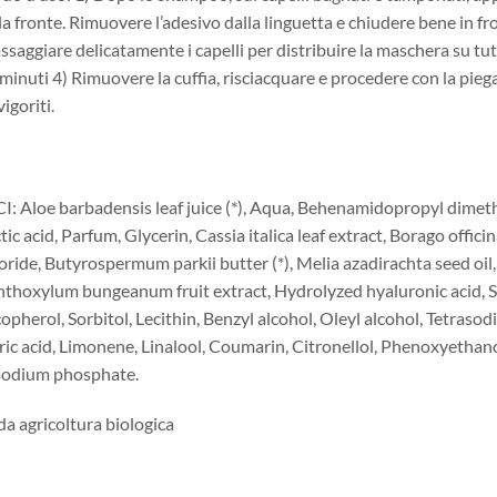
la fronte. Rimuovere l’adesivo dalla linguetta e chiudere bene in fro
saggiare delicatamente i capelli per distribuire la maschera su tutta
minuti 4) Rimuovere la cuffia, risciacquare e procedere con la piega
vigoriti.
I: Aloe barbadensis leaf juice (*), Aqua, Behenamidopropyl dimeth
tic acid, Parfum, Glycerin, Cassia italica leaf extract, Borago offi
oride, Butyrospermum parkii butter (*), Melia azadirachta seed oil,
thoxylum bungeanum fruit extract, Hydrolyzed hyaluronic acid, S
opherol, Sorbitol, Lecithin, Benzyl alcohol, Oleyl alcohol, Tetraso
ric acid, Limonene, Linalool, Coumarin, Citronellol, Phenoxyetha
sodium phosphate.
 da agricoltura biologica