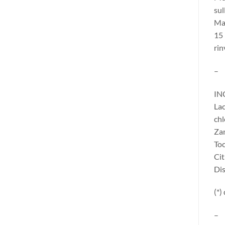
sul
Mas
15 
rin
–
INC
Lac
chl
Zan
Toc
Cit
Di
(*)
–