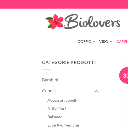
Salta
ai
contenuti
CORPO
VISO
CAPELL
CATEGORIE PRODOTTI
-3
Bambini
Capelli
Accessori capelli
Attivi Puri
Balsamo
Erbe Ayurvediche