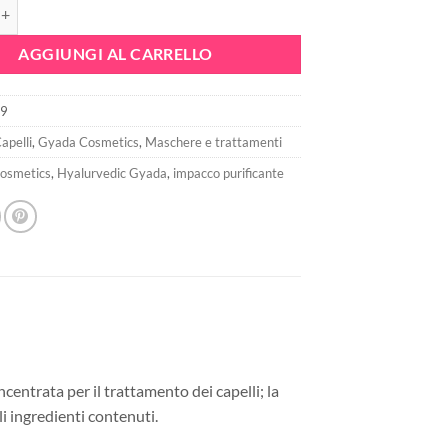
 Impacco Ayurvedico In Tessuto Purificante - Gyada cosmetics quantità
era:
è:
7,90€.
5,53€.
AGGIUNGI AL CARRELLO
9
apelli
,
Gyada Cosmetics
,
Maschere e trattamenti
cosmetics
,
Hyalurvedic Gyada
,
impacco purificante
ntrata per il trattamento dei capelli; la
li ingredienti contenuti.