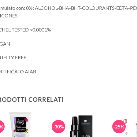
rmulato con: 0%: ALCOHOL-BHA-BHT-COLOURANTS-EDTA-P
LICONES
CHEL TESTED <0.0001%
GAN
UELTY FREE
RTIFICATO AIAB
RODOTTI CORRELATI
0%
-30%
-25%