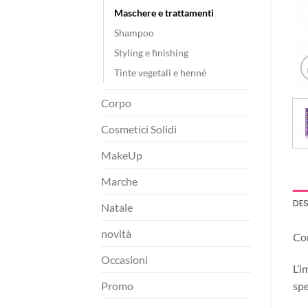
Maschere e trattamenti
Shampoo
Styling e finishing
Tinte vegetali e henné
Corpo
Cosmetici Solidi
MakeUp
Marche
DE
Natale
novità
Con
Occasioni
L’i
spe
Promo