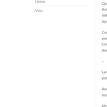
Uomo
Que
Aci
Viso
l’e
ayu
Con
pur
Cin
don
–
La 
pot
Avv
occ
Mod