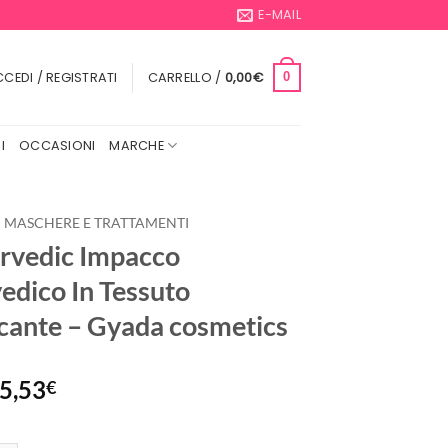
E-MAIL
CEDI / REGISTRATI
CARRELLO /
0,00
€
0
I
OCCASIONI
MARCHE
MASCHERE E TRATTAMENTI
rvedic Impacco
edico In Tessuto
icante – Gyada cosmetics
Il
Il
5,53
€
prezzo
prezzo
originale
attuale