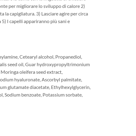
nte per migliorare lo sviluppo di calore 2)
 la capigliatura. 3) Lasciare agire per circa
 5) I capelli appariranno più sani e
ylamine, Cetearyl alcohol, Propanediol,
cinalis seed oil, Guar hydroxypropyltrimonium
 Moringa oleifera seed extract,
odium hyaluronate, Ascorbyl palmitate,
dium glutamate diacetate, Ethylhexylglycerin,
nol, Sodium benzoate, Potassium sorbate,