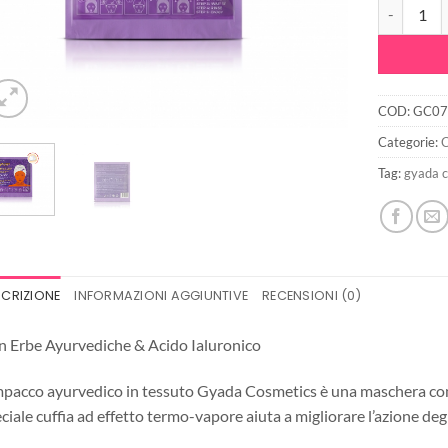
Hyalurvedic
COD:
GC07
Categorie:
C
Tag:
gyada 
SCRIZIONE
INFORMAZIONI AGGIUNTIVE
RECENSIONI (0)
 Erbe Ayurvediche & Acido Ialuronico
mpacco ayurvedico in tessuto Gyada Cosmetics è una maschera conce
ciale cuffia ad effetto termo-vapore aiuta a migliorare l’azione deg