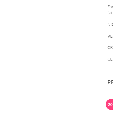
Fo
SI
NI
VE
CR
CE
P
-25%
-30%
-2