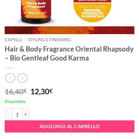
CAPELLI
/
STYLING E FINISHING
Hair & Body Fragrance Oriental Rhapsody
– Bio Gentleaf Good Karma
Il
Il
16,40
12,30
€
€
prezzo
prezzo
Disponibile
originale
attuale
Hair & Body Fragrance Oriental Rhapsody - Bio Gentleaf Good Karma 
era:
è:
16,40€.
12,30€.
AGGIUNGI AL CARRELLO