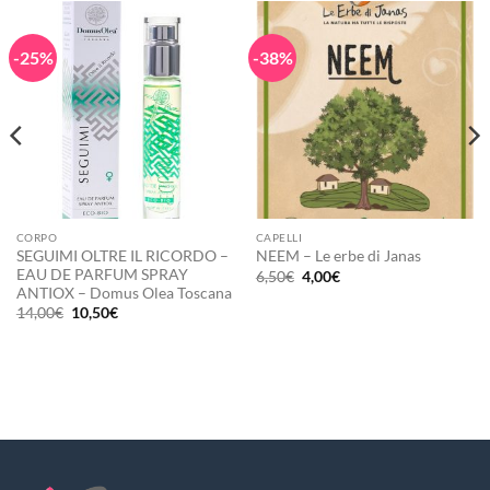
-25%
-38%
CORPO
CAPELLI
SEGUIMI OLTRE IL RICORDO –
NEEM – Le erbe di Janas
EAU DE PARFUM SPRAY
Il
Il
6,50
€
4,00
€
prezzo
prezzo
ANTIOX – Domus Olea Toscana
originale
attuale
Il
Il
14,00
€
10,50
€
era:
è:
prezzo
prezzo
6,50€.
4,00€.
originale
attuale
era:
è:
14,00€.
10,50€.