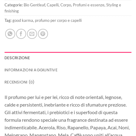
Categorie:
Bio Gentleaf
,
Capelli
,
Corpo
,
Profumi e essenze
,
Styling e
finishing
Tag:
good karma
,
profumo per corpo e capelli
DESCRIZIONE
INFORMAZIONI AGGIUNTIVE
RECENSIONI (0)
Il profumo per lui e per lei, ricco di note orientali, legnose,
calde e persistenti, inebriante e ricco di sfumature preziose.
Gli attivi fermentati, i prebiotici e i superfood di questa
formula rendono speciale una fragrance destinata ad essere
indimenticabile. Acerola, Riso, Rapanello, Papaya, Acai, Noni,
Melograno, Mangostano, Mela, Caffè sono uniti all’acqua