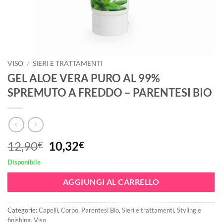
VISO
/
SIERI E TRATTAMENTI
GEL ALOE VERA PURO AL 99%
SPREMUTO A FREDDO – PARENTESI BIO
Il
Il
12,90
10,32
€
€
prezzo
prezzo
Disponibile
originale
attuale
era:
è:
AGGIUNGI AL CARRELLO
12,90€.
10,32€.
Categorie:
Capelli
,
Corpo
,
Parentesi Bio
,
Sieri e trattamenti
,
Styling e
finishing
,
Viso