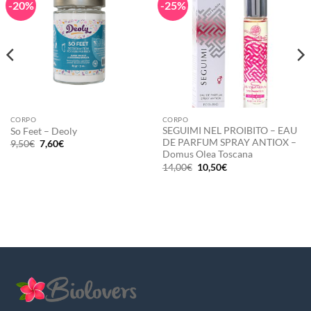
-20%
-25%
CORPO
CORPO
SEGUIMI NEL PROIBITO – EAU
So Feet – Deoly
DE PARFUM SPRAY ANTIOX –
Il
Il
9,50
€
7,60
€
prezzo
prezzo
Domus Olea Toscana
originale
attuale
Il
Il
14,00
€
10,50
€
era:
è:
prezzo
prezzo
9,50€.
7,60€.
originale
attuale
era:
è:
14,00€.
10,50€.