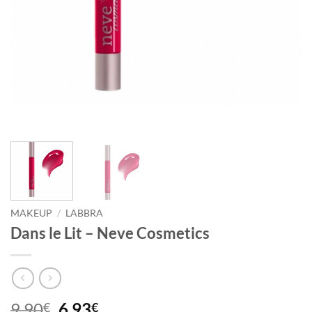
MAKEUP
/
LABBRA
Dans le Lit – Neve Cosmetics
Il
Il
9,90
6,93
€
€