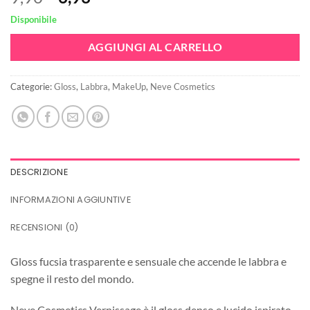
prezzo
prezzo
Disponibile
originale
attuale
era:
è:
AGGIUNGI AL CARRELLO
9,90€.
6,93€.
Categorie:
Gloss
,
Labbra
,
MakeUp
,
Neve Cosmetics
DESCRIZIONE
INFORMAZIONI AGGIUNTIVE
RECENSIONI (0)
Gloss fucsia trasparente e sensuale che accende le labbra e
spegne il resto del mondo.
Neve Cosmetics Vernissage è il gloss denso e lucido ispirato