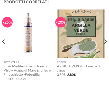
PRODOTTI CORRELATI
-25%
-20%
POTENTILLA
CORPO
Elisir Mediterraneo – Tonico
ARGILLA VERDE – Le erbe di
Viso – Acqua di Mare Elicriso e
Janas
Finocchietto -Potentilla
Il
Il
3,50
€
2,80
€
prezzo
prezzo
Il
Il
15,50
€
11,62
€
originale
attuale
prezzo
prezzo
era:
è:
originale
attuale
3,50€.
2,80€.
era:
è:
15,50€.
11,62€.