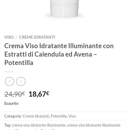
VISO
/
CREME IDRATANTI
Crema Viso Idratante Illuminante con
Estratti di Calendula ed Avena –
Potentilla
Il
Il
24,90
18,67
€
€
prezzo
prezzo
Esaurito
originale
attuale
era:
è:
Categorie:
Creme idratanti
,
Potentilla
,
Viso
24,90€.
18,67€.
Tag:
crema viso idratante illuminante
,
crema viso idratante illuminante