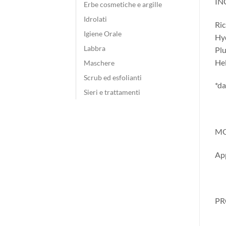
INC
Erbe cosmetiche e argille
Idrolati
Ric
Igiene Orale
Hyd
Labbra
Plu
Hel
Maschere
Scrub ed esfolianti
*da
Sieri e trattamenti
MO
App
PR