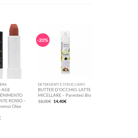
-20%
+
BBRA
DETERGENTI E STRUCCANTI
I-AGE
BUTTER D’OCCHIO. LATTE
ENIMENTO
MICELLARE – Parentesi Bio
NTE ROSSO –
Il
Il
18,00
€
14,40
€
prezzo
prezzo
Domus Olea
originale
attuale
era:
è:
Il
€
18,00€.
14,40€.
zo
prezzo
nale
attuale
è:
.
5,85€.