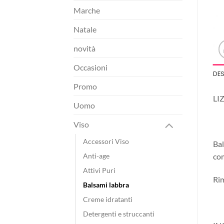
Marche
Natale
novità
Occasioni
DE
Promo
LI
Uomo
Viso
Accessori Viso
Bal
Anti-age
co
Attivi Puri
Rim
Balsami labbra
Creme idratanti
Detergenti e struccanti