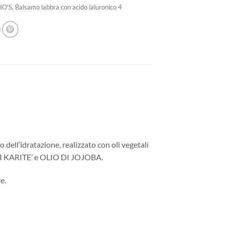
6,90€.
4,14€.
BIO'S
,
Balsamo labbra con acido ialuronico 4
ll’idratazione, realizzato con oli vegetali
 KARITE’ e OLIO DI JOJOBA.
e.