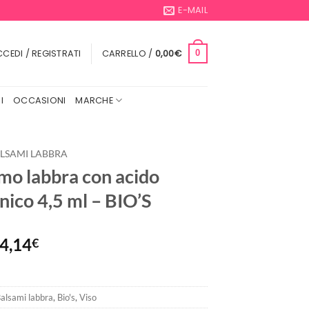
E-MAIL
CEDI / REGISTRATI
CARRELLO /
0,00
€
0
I
OCCASIONI
MARCHE
LSAMI LABBRA
mo labbra con acido
nico 4,5 ml – BIO’S
Il
Il
4,14
€
prezzo
prezzo
originale
attuale
era:
è:
alsami labbra
,
Bio's
,
Viso