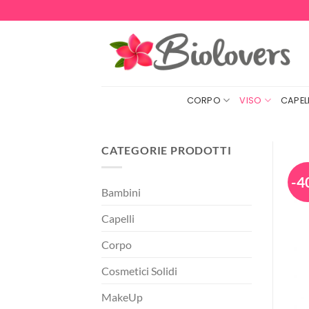
Salta
ai
contenuti
CORPO
VISO
CAPELL
CATEGORIE PRODOTTI
-4
Bambini
Capelli
Corpo
Cosmetici Solidi
MakeUp