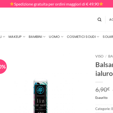
Spedizione gratuita per ordini maggiori di € 49,90
AC
I
MAKEUP
BAMBINI
UOMO
COSMETICI SOLIDI
SOLAR
VISO
/
BA
Balsa
0%
ialuro
6,90
€
Esaurito
Categorie:
B