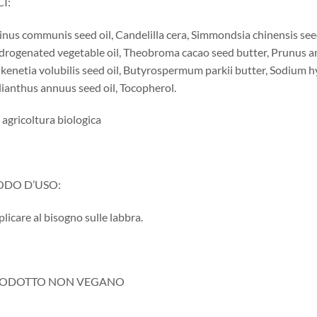
I:
inus communis seed oil, Candelilla cera, Simmondsia chinensis seed
rogenated vegetable oil, Theobroma cacao seed butter, Prunus arme
kenetia volubilis seed oil, Butyrospermum parkii butter, Sodium 
ianthus annuus seed oil, Tocopherol.
 agricoltura biologica
DO D’USO:
licare al bisogno sulle labbra.
ODOTTO NON VEGANO