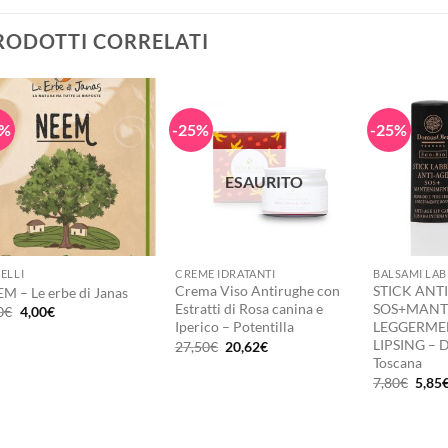
RODOTTI CORRELATI
8%
-25%
-25%
ESAURITO
+
+
+
ELLI
CREME IDRATANTI
BALSAMI LA
Crema Viso Antirughe con
STICK ANT
M – Le erbe di Janas
Estratti di Rosa canina e
SOS+MANT
Il
Il
0
€
4,00
€
prezzo
prezzo
Iperico – Potentilla
LEGGERME
originale
attuale
LIPSING – 
Il
Il
27,50
€
20,62
€
era:
è:
prezzo
prezzo
Toscana
6,50€.
4,00€.
originale
attuale
Il
7,80
€
5,85
era:
è:
prez
27,50€.
20,62€.
origi
era:
7,80€