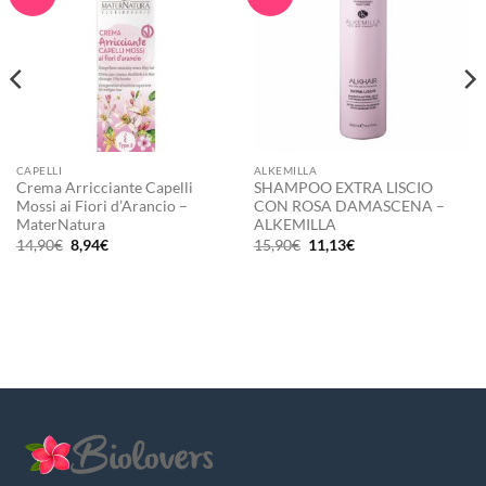
CAPELLI
ALKEMILLA
Crema Arricciante Capelli
SHAMPOO EXTRA LISCIO
Mossi ai Fiori d’Arancio –
CON ROSA DAMASCENA –
MaterNatura
ALKEMILLA
Il
Il
Il
Il
14,90
€
8,94
€
15,90
€
11,13
€
prezzo
prezzo
prezzo
prezzo
originale
attuale
originale
attuale
era:
è:
era:
è:
14,90€.
8,94€.
15,90€.
11,13€.