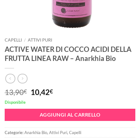
CAPELLI
/
ATTIVI PURI
ACTIVE WATER DI COCCO ACIDI DELLA
FRUTTA LINEA RAW – Anarkhia Bio
Il
Il
13,90
10,42
€
€
prezzo
prezzo
Disponibile
originale
attuale
era:
è:
AGGIUNGI AL CARRELLO
13,90€.
10,42€.
Categorie:
Anarkhìa Bio
,
Attivi Puri
,
Capelli