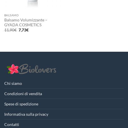
BALSAMO
Balsamo Volumizzante –
GYADA COSMETICS
Il
Il
11,90
€
7,73
€
prezzo
prezzo
originale
attuale
era:
è:
11,90€.
7,73€.
Chi siamo
Condizioni di vendita
Spese di spedizione
Informativa sulla privacy
Contatti