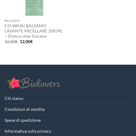
BALSAMO
CO-WASH BALSAMO
LAVANTE MICELLARE 200 ML
– Domus olea Toscana
Il
Il
16,00
€
12,00
€
prezzo
prezzo
originale
attuale
era:
è:
16,00€.
12,00€.
Chi siamo
Condizioni di vendita
Spese di spedizione
Informativa sulla privacy