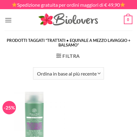
Salta
Spedizione gratuita per ordini maggiori di € 49,90
ai
contenuti
0
PRODOTTI TAGGATI “TRATTATI • EQUIVALE A MEZZO LAVAGGIO +
BALSAMO”
FILTRA
-25%