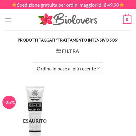
Salta
Spedizione gratuita per ordini maggiori di € 49,90
ai
contenuti
0
PRODOTTI TAGGATI “TRATTAMENTO INTENSIVO SOS”
FILTRA
-25%
ESAURITO