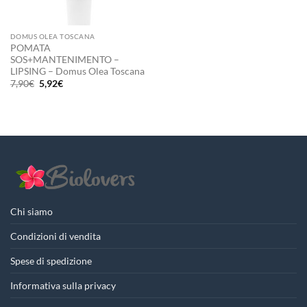
DOMUS OLEA TOSCANA
POMATA
SOS+MANTENIMENTO –
LIPSING – Domus Olea Toscana
Il
Il
7,90
€
5,92
€
prezzo
prezzo
originale
attuale
era:
è:
7,90€.
5,92€.
Chi siamo
Condizioni di vendita
Spese di spedizione
Informativa sulla privacy