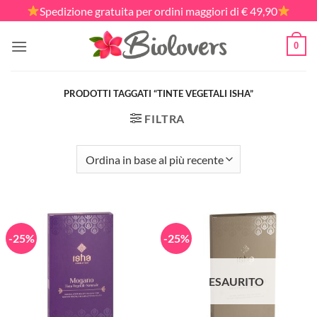
Salta
Spedizione gratuita per ordini maggiori di € 49,90
ai
contenuti
0
PRODOTTI TAGGATI “TINTE VEGETALI ISHA”
FILTRA
-25%
-25%
ESAURITO