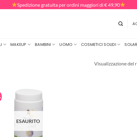
Spedizione gratuita per ordini maggiori di € 49,90
AC
I
MAKEUP
BAMBINI
UOMO
COSMETICI SOLIDI
SOLAR
Visualizzazione del r
%
ESAURITO