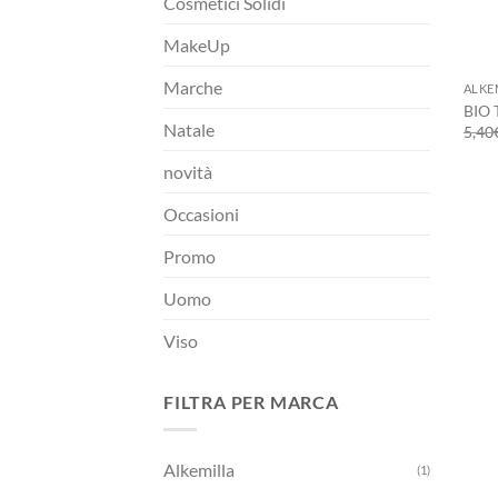
Cosmetici Solidi
MakeUp
+
Marche
ALKE
BIO 
Natale
5,40
novità
Occasioni
Promo
Uomo
Viso
FILTRA PER MARCA
Alkemilla
(1)