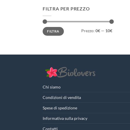
FILTRA PER PREZZO
Prezzo
Prezzo
Prezzo:
0€
—
10€
FILTRA
Min
Max
Chi siamo
Condizioni di vendita
Spese di spedizione
Informativa sulla privacy
Contatti