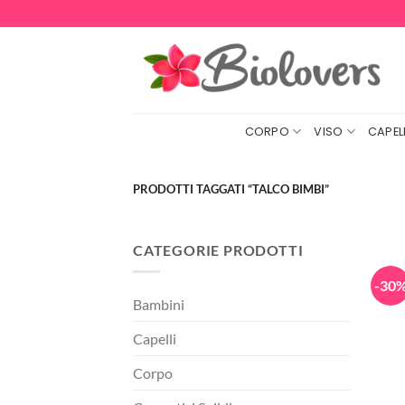
Salta
ai
contenuti
CORPO
VISO
CAPELL
PRODOTTI TAGGATI “TALCO BIMBI”
CATEGORIE PRODOTTI
-30
Bambini
Capelli
Corpo