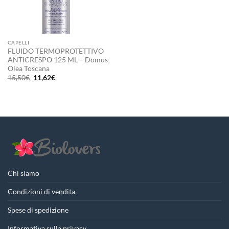
CAPELLI
FLUIDO TERMOPROTETTIVO
ANTICRESPO 125 ML – Domus
Olea Toscana
Il
Il
15,50
€
11,62
€
prezzo
prezzo
originale
attuale
era:
è:
15,50€.
11,62€.
Chi siamo
Condizioni di vendita
Spese di spedizione
Informativa sulla privacy